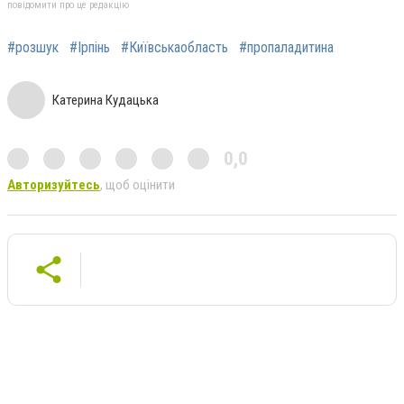
повідомити про це редакцію
#розшук
#Ірпінь
#Київськаобласть
#пропаладитина
Катерина Кудацька
0,0
Авторизуйтесь
, щоб оцінити