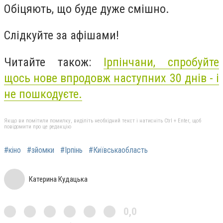
Обіцяють, що буде дуже смішно.
Слідкуйте за афішами!
Читайте також:
Ірпінчани, спробуйте
щось нове впродовж наступних 30 днів - і
не пошкодуєте.
Якщо ви помітили помилку, виділіть необхідний текст і натисніть Ctrl + Enter, щоб
повідомити про це редакцію
#кіно
#зйомки
#Ірпінь
#Київськаобласть
Катерина Кудацька
0,0