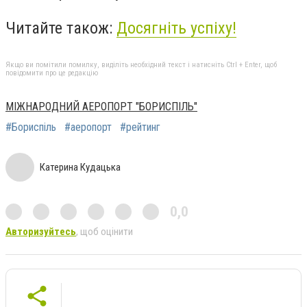
Читайте також:
Досягніть успіху!
Якщо ви помітили помилку, виділіть необхідний текст і натисніть Ctrl + Enter, щоб
повідомити про це редакцію
МІЖНАРОДНИЙ АЕРОПОРТ "БОРИСПІЛЬ"
#Бориспіль
#аеропорт
#рейтинг
Катерина Кудацька
0,0
Авторизуйтесь
, щоб оцінити