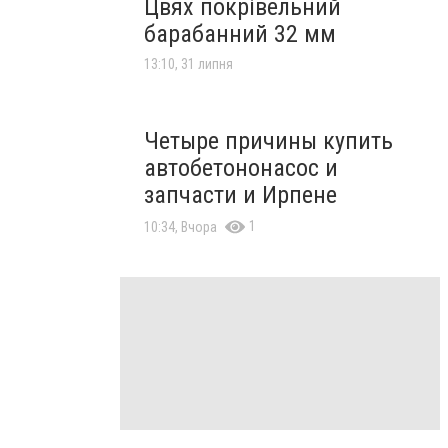
Цвях покрівельний
барабанний 32 мм
13:10, 31 липня
Четыре причины купить
автобетононасос и
запчасти и Ирпене
1
10:34, Вчора