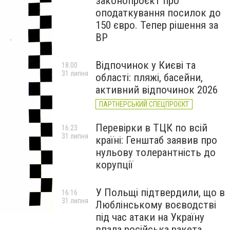
законопроєкт про
оподаткування посилок до
150 євро. Тепер рішення за
ВР
Відпочинок у Києві та
18:00
31 липня
області: пляжі, басейни,
активний відпочинок 2026
ПАРТНЕРСЬКИЙ СПЕЦПРОЄКТ
Перевірки в ТЦК по всій
16:23
31 липня
країні: Генштаб заявив про
нульову толерантність до
корупції
У Польщі підтвердили, що в
16:16
31 липня
Люблінському воєводстві
під час атаки на Україну
впала російська ракета