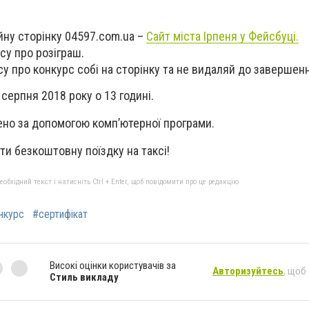
йну сторiнку 04597.com.ua –
Сайт міста Ірпеня у Фейсбуці.
су про розіграш.
у про конкурс собі на сторінку та не видаляй до завершенн
серпня 2018 року о 13 годині.
но за допомогою комп’ютерної програми.
ти безкоштовну поїздку на таксі!
бхідний текст і натисніть Ctrl + Enter, щоб повідомити про це редакцію
нкурс
#сертифікат
Високі оцінки користувачів за
Авторизуйтесь
, щоб
Стиль викладу