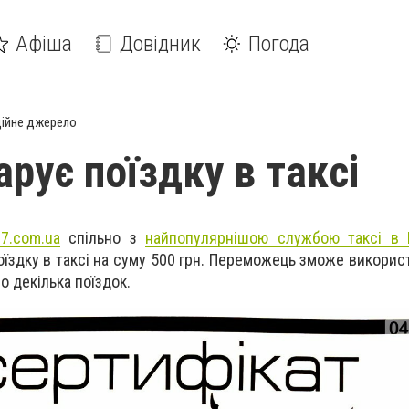
Афіша
Довідник
Погода
ійне джерело
рує поїздку в таксі
7.com.ua
спільно з
найпопулярнішою службою таксі в І
поїздку в таксі на суму 500 грн. Переможець зможе викори
о декілька поїздок.