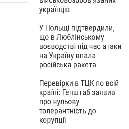
військовозобов’язаних
українців
У Польщі підтвердили,
що в Люблінському
воєводстві під час атаки
на Україну впала
російська ракета
Перевірки в ТЦК по всій
країні: Генштаб заявив
про нульову
толерантність до
корупції