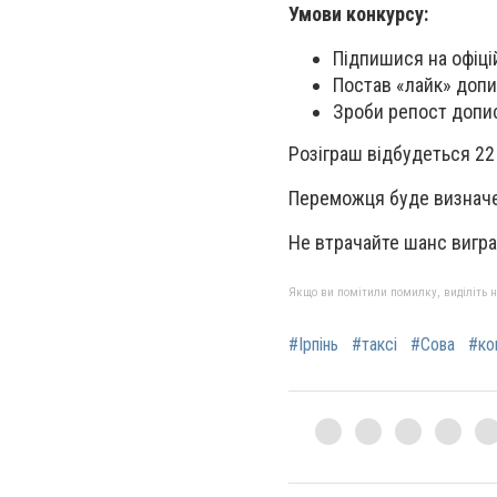
Умови конкурсу:
Підпишися на офiцi
Постав «лайк» допи
Зроби репост допис
Розіграш відбудеться 22 
Переможця буде визначе
Не втрачайте шанс вигра
Якщо ви помітили помилку, виділіть нео
#Ірпінь
#таксі
#Сова
#ко