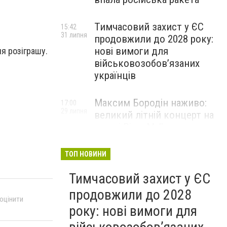
Тимчасовий захист у ЄС
15:42
31 липня
продовжили до 2028 року:
нові вимоги для
я розіграшу.
військовозобов’язаних
українців
Максим Бородін наживо:
17:00
29 липня
великий літній концерт на
терасі River Mall
НОВИНИ КОМПАНІЙ
ТОП НОВИНИ
Тимчасовий захист у ЄС
продовжили до 2028
 оцінити
року: нові вимоги для