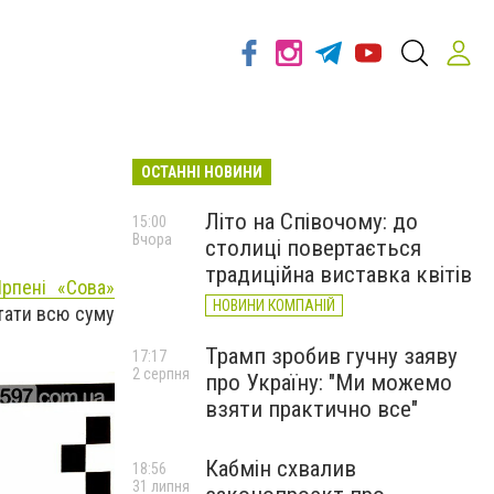
ОСТАННІ НОВИНИ
Літо на Співочому: до
15:00
Вчора
столиці повертається
традиційна виставка квітів
рпені «Сова»
НОВИНИ КОМПАНІЙ
стати всю суму
Трамп зробив гучну заяву
17:17
2 серпня
про Україну: "Ми можемо
взяти практично все"
Кабмін схвалив
18:56
31 липня