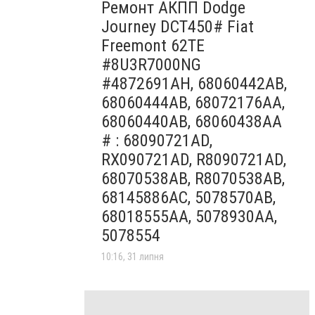
Ремонт АКПП Dodge
Journey DCT450# Fiat
Freemont 62TE
#8U3R7000NG
#4872691AH, 68060442AB,
68060444AB, 68072176AA,
68060440AB, 68060438AA
# : 68090721AD,
RX090721AD, R8090721AD,
68070538AB, R8070538AB,
68145886AC, 5078570AB,
68018555AA, 5078930AA,
5078554
10:16, 31 липня