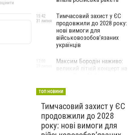
 оцінити
Тимчасовий захист у ЄС
15:42
31 липня
продовжили до 2028 року:
нові вимоги для
військовозобов’язаних
українців
Максим Бородін наживо:
17:00
29 липня
великий літній концерт на
терасі River Mall
НОВИНИ КОМПАНІЙ
ТОП НОВИНИ
Тимчасовий захист у ЄС
продовжили до 2028
року: нові вимоги для