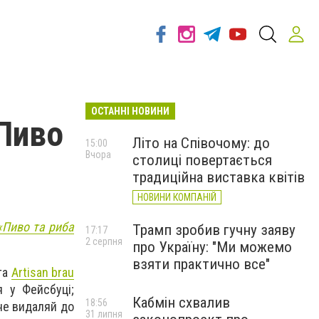
ОСТАННІ НОВИНИ
Пиво
Літо на Співочому: до
15:00
Вчора
столиці повертається
традиційна виставка квітів
НОВИНИ КОМПАНІЙ
«Пиво та риба
Трамп зробив гучну заяву
17:17
2 серпня
про Україну: "Ми можемо
взяти практично все"
та
Artisan brau
я у Фейсбуці;
Кабмін схвалив
18:56
 не видаляй до
31 липня