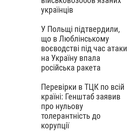
військовозобов’язаних
українців
У Польщі підтвердили,
що в Люблінському
воєводстві під час атаки
на Україну впала
російська ракета
Перевірки в ТЦК по всій
країні: Генштаб заявив
про нульову
толерантність до
корупції