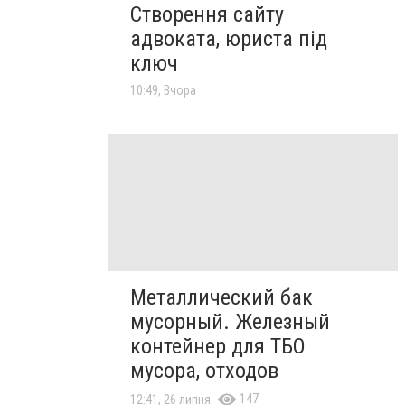
Створення сайту
адвоката, юриста під
ключ
10:49, Вчора
Металлический бак
мусорный. Железный
контейнер для ТБО
мусора, отходов
147
12:41, 26 липня