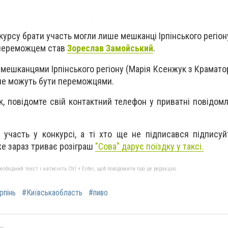
урсу брати участь могли лише мешканці Ірпінського регіону 
о переможцем став
Зореслав Замойський
.
 мешканцями Ірпінського регіону (Марія Ксенжук з Крамато
 не можуть бути переможцями.
, повідомте свій контактний телефон у приватні повідо
 участь у конкурсі, а ті хто ще не підписався підпису
же зараз триває розіграш
"Сова" дарує поїздку у таксі.
бхідний текст і натисніть Ctrl + Enter, щоб повідомити про це редакцію
рпінь
#Київськаобласть
#пиво