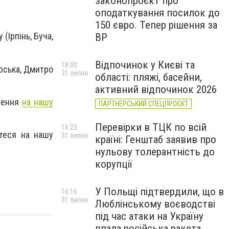
законопроєкт про
оподаткування посилок до
150 євро. Тепер рішення за
(Ірпінь, Буча,
ВР
Відпочинок у Києві та
18:00
рська, Дмитро
31 липня
області: пляжі, басейни,
активний відпочинок 2026
млення
на нашу
ПАРТНЕРСЬКИЙ СПЕЦПРОЄКТ
Перевірки в ТЦК по всій
16:23
йтеся на нашу
31 липня
країні: Генштаб заявив про
нульову толерантність до
корупції
У Польщі підтвердили, що в
16:16
31 липня
Люблінському воєводстві
під час атаки на Україну
впала російська ракета