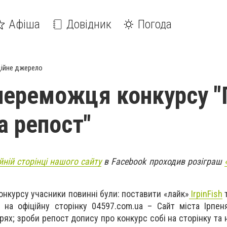
Афіша
Довідник
Погода
ійне джерело
переможця конкурсу "
а репост"
йній сторінці нашого сайту
в Facebook проходив розіграш
онкурсу учасники повинні були: поставити «лайк»
IrpinFish
 на офiцiйну сторiнку 04597.com.ua – Сайт міста Ірпен
рях; зроби репост допису про конкурс собі на сторінку та