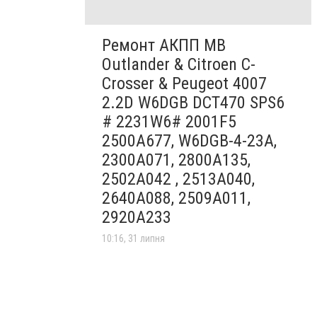
Ремонт АКПП MB
Outlander & Citroen C-
Crosser & Peugeot 4007
2.2D W6DGB DCT470 SPS6
# 2231W6# 2001F5
2500A677, W6DGB-4-23A,
2300A071, 2800A135,
2502A042 , 2513A040,
2640A088, 2509A011,
2920A233
10:16, 31 липня