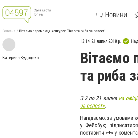
Новини
Головна
Вітаємо переможця конкурсу "Пиво та риба за репост"
13:14, 21 липня 2018 р.
Над
Вітаємо 
Катерина Кудацька
та риба з
З 2 по 21 липня
на офіці
за репост»
.
Нагадаємо, за умовами к
у Фейсбук; підписатися
поставити «+» у комента