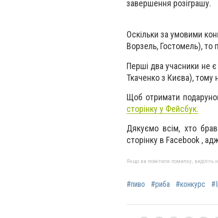
завершення розіграшу.
Оскільки за умовими конк
Ворзель, Гостомель), т
Перші два учасники не є
Ткаченко з Києва), тому
Щоб отримати подарунок
сторінку у Фейсбук.
Дякуємо всім, хто брав
сторінку в Facebook , ад
Якщо ви помітили помилку, виділіть нео
#пиво
#риба
#конкурс
#І