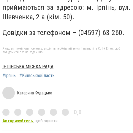
приймаються за адресою: м. Ірпінь, вул.
Шевченка, 2 а (кім. 50).
Довідки за телефоном – (04597) 63-260.
Якщо ви помітили помилку, виділіть необхідний текст і натисніть Ctrl + Enter, щоб
повідомити про це редакцію
ІРПІНСЬКА МІСЬКА РАДА
#Ірпінь
#Київськаобласть
Катерина Кудацька
0,0
Авторизуйтесь
, щоб оцінити