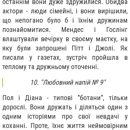
останнім вони дуже здружилися. Обидва
актори - люди сімейні, і вони вирішили,
що непогано було б і їхнім дружинам
познайомитися. Мендес і Гослінг
влаштували вечірку в своєму маєтку, на
яку були запрошені Пітт і Джолі. Як
писали у газетах, зустріч пройшла в
теплому та дружньому оточенні.
10. "Любовний напій № 9"
Пол і Діана - типові "ботани", тільки
дорослі. Вони дружать і діляться один з
одним історіями про свої невдачі у
коханні. Проте, їхнє життя неймовірним