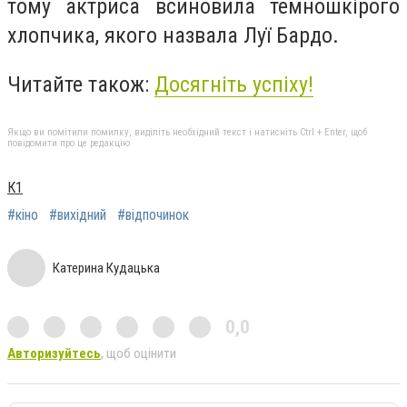
тому актриса всиновила темношкірого
хлопчика, якого назвала Луї Бардо.
Читайте також:
Досягніть успіху!
Якщо ви помітили помилку, виділіть необхідний текст і натисніть Ctrl + Enter, щоб
повідомити про це редакцію
К1
#кіно
#вихідний
#відпочинок
Катерина Кудацька
0,0
Авторизуйтесь
, щоб оцінити