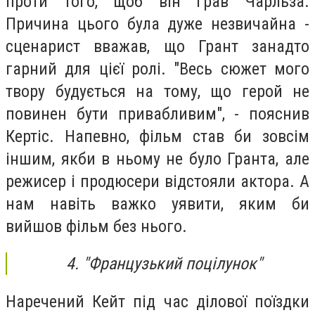
проти того, щоб він грав Чарльза.
Причина цього була дуже незвичайна -
сценарист вважав, що Грант занадто
гарний для цієї ролі. "Весь сюжет мого
твору будується на тому, що герой не
повинен бути привабливим", - пояснив
Кертіс. Напевно, фільм став би зовсім
іншим, якби в ньому не було Гранта, але
режисер і продюсери відстояли актора. А
нам навіть важко уявити, яким би
вийшов фільм без нього.
4. "Французький поцілунок"
Наречений Кейт під час ділової поїздки