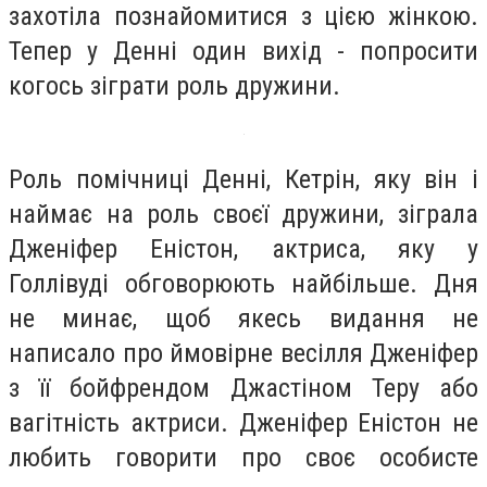
захотіла познайомитися з цією жінкою.
Тепер у Денні один вихід - попросити
когось зіграти роль дружини.
Роль помічниці Денні, Кетрін, яку він і
наймає на роль своєї дружини, зіграла
Дженіфер Еністон, актриса, яку у
Голлівуді обговорюють найбільше. Дня
не минає, щоб якесь видання не
написало про ймовірне весілля Дженіфер
з її бойфрендом Джастіном Теру або
вагітність актриси. Дженіфер Еністон не
любить говорити про своє особисте