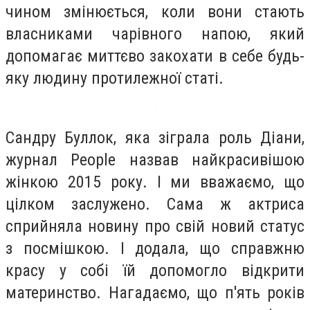
чином змінюється, коли вони стають
власниками чарівного напою, який
допомагає миттєво закохати в себе будь-
яку людину протилежної статі.
Сандру Буллок, яка зіграла роль Діани,
журнал People назвав найкрасивішою
жінкою 2015 року. І ми вважаємо, що
цілком заслужено. Сама ж актриса
сприйняла новину про свій новий статус
з посмішкою. І додала, що справжню
красу у собі їй допомогло відкрити
материнство. Нагадаємо, що п'ять років