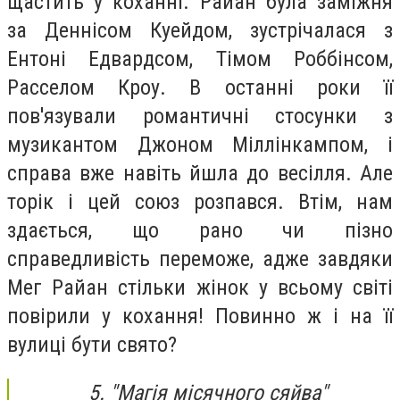
щастить у коханні. Райан була заміжня
за Деннісом Куейдом, зустрічалася з
Ентоні Едвардсом, Тімом Роббінсом,
Расселом Кроу. В останні роки її
пов'язували романтичні стосунки з
музикантом Джоном Міллінкампом, і
справа вже навіть йшла до весілля. Але
торік і цей союз розпався. Втім, нам
здається, що рано чи пізно
справедливість переможе, адже завдяки
Мег Райан стільки жінок у всьому світі
повірили у кохання! Повинно ж і на її
вулиці бути свято?
5. "Магія місячного сяйва"