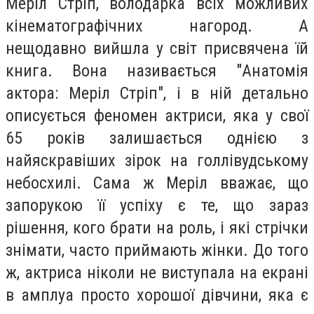
Меріл Стріп, володарка всіх можливих
кінематографічних нагород. А
нещодавно вийшла у світ присвячена їй
книга. Вона називається "Анатомія
актора: Меріл Стріп", і в ній детально
описується феномен актриси, яка у свої
65 років залишається однією з
найяскравіших зірок на голлівудському
небосхилі. Сама ж Меріл вважає, що
запорукою її успіху є те, що зараз
рішення, кого брати на роль, і які стрічки
знімати, часто приймають жінки. До того
ж, актриса ніколи не виступала на екрані
в амплуа просто хорошої дівчини, яка є