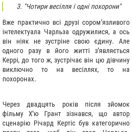
3. "Чотири весілля і одні похорони"
Вже практично всі друзі сором’язливого
інтелектуала Чарльза одружилися, а ось
він ніяк не зустріне свою єдину. Але
одного разу в його житті з'являється
Керрі, до того ж, зустрічає він цю дівчину
виключно то на весіллях, то на
похоронах.
Через двадцять років після зйомок
фільму Х'ю Грант зізнався, що автор
сценарію Річард Кертіс був категорично