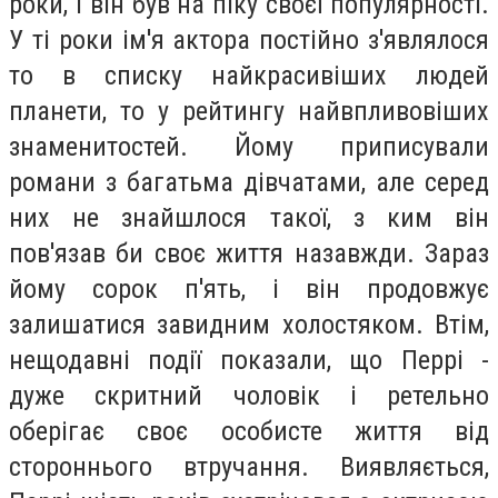
роки, і він був на піку своєї популярності.
У ті роки ім'я актора постійно з'являлося
то в списку найкрасивіших людей
планети, то у рейтингу найвпливовіших
знаменитостей. Йому приписували
романи з багатьма дівчатами, але серед
них не знайшлося такої, з ким він
пов'язав би своє життя назавжди. Зараз
йому сорок п'ять, і він продовжує
залишатися завидним холостяком. Втім,
нещодавні події показали, що Перрі -
дуже скритний чоловік і ретельно
оберігає своє особисте життя від
стороннього втручання. Виявляється,