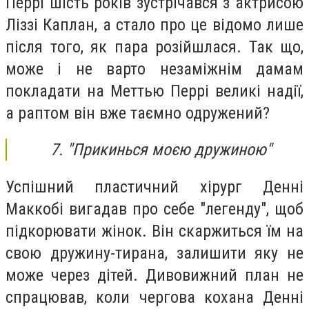
Перрі шість років зустрічався з актрисою
Ліззі Каплан, а стало про це відомо лише
після того, як пара розійшлася. Так що,
може і не варто незаміжнім дамам
покладати на Меттью Перрі великі надії,
а раптом він вже таємно одружений?
7. "Прикинься моєю дружиною"
Успішний пластичний хірург Денні
Маккобі вигадав про себе "легенду", щоб
підкорювати жінок. Він скаржиться їм на
свою дружину-тирана, залишити яку не
може через дітей. Дивовижний план не
спрацював, коли чергова кохана Денні