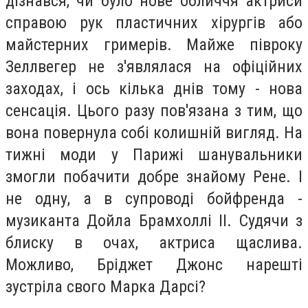
дізнався, чи було нове обличчя актриси
справою рук пластичних хірургів або
майстерних гримерів. Майже півроку
Зеллвегер не з'являлася на офіційних
заходах, і ось кілька днів тому - нова
сенсація. Цього разу пов'язана з тим, що
вона повернула собі колишній вигляд. На
тижні моди у Парижі шанувальники
змогли побачити добре знайому Рене. І
не одну, а в супроводі бойфренда -
музиканта Дойла Брамхоллі II. Судячи з
блиску в очах, актриса щаслива.
Можливо, Бріджет Джонс нарешті
зустріла свого Марка Дарсі?