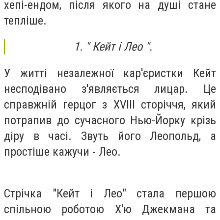
хепі-ендом, після якого на душі стане
тепліше.
1. " Кейт і Лео ".
У житті незалежної кар'єристки Кейт
несподівано з'являється лицар. Це
справжній герцог з XVIII сторіччя, який
потрапив до сучасного Нью-Йорку крізь
діру в часі. Звуть його Леопольд, а
простіше кажучи - Лео.
Стрічка "Кейт і Лео" стала першою
спільною роботою Х'ю Джекмана та