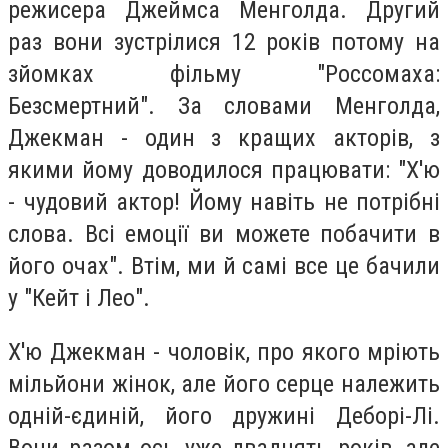
режисера Джеймса Менголда. Другий
раз вони зустрілися 12 років потому на
зйомках фільму "Россомаха:
Безсмертний". За словами Менголда,
Джекман - один з кращих акторів, з
якими йому доводилося працювати: "Х'ю
- чудовий актор! Йому навіть не потрібні
слова. Всі емоції ви можете побачити в
його очах". Втім, ми й самі все це бачили
у "Кейт і Лео".
Х'ю Джекман - чоловік, про якого мріють
мільйони жінок, але його серце належить
одній-єдиній, його дружині Деборі-Лі.
Вони разом ось уже двадцять років, але