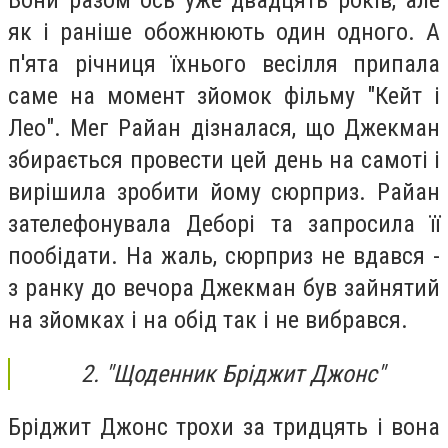
як і раніше обожнюють один одного. А
п'ята річниця їхнього весілля припала
саме на момент зйомок фільму "Кейт і
Лео". Мег Райан дізналася, що Джекман
збирається провести цей день на самоті і
вирішила зробити йому сюрприз. Райан
зателефонувала Деборі та запросила її
пообідати. На жаль, сюрприз не вдався -
з ранку до вечора Джекман був зайнятий
на зйомках і на обід так і не вибрався.
2. "Щоденник Бріджит Джонс"
Бріджит Джонс трохи за тридцять і вона