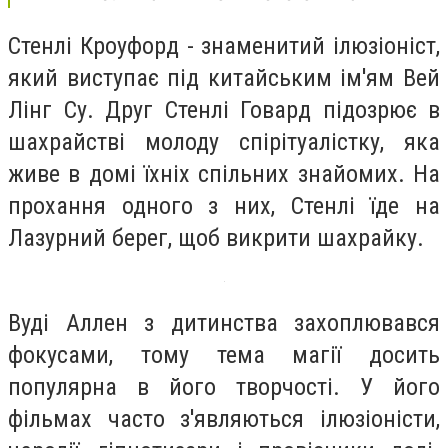
Стенлі Кроуфорд - знаменитий ілюзіоніст,
який виступає під китайським ім'ям Вей
Лінг Су. Друг Стенлі Говард підозрює в
шахрайстві молоду спірітуалістку, яка
живе в домі їхніх спільних знайомих. На
прохання одного з них, Стенлі їде на
Лазурний берег, щоб викрити шахрайку.
Вуді Аллен з дитинства захоплювався
фокусами, тому тема магії досить
популярна в його творчості. У його
фільмах часто з'являються ілюзіоністи,