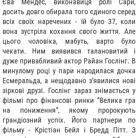
Єва Мендес, виконавиця ролі Сари,
досить довго обирала того єдиного серед
всіх своїх наречених - їй було 37, коли
вона зустріла кохання свого життя. Але
цього чоловіка, мабуть, варто було
чекати. Ним виявився талановитий і
дуже привабливий актор Райан Гослінг. В
минулому році у пари народилася дочка
Есмеральда, а нещодавно з'явилися нові
зіркові друзі. Гослінг зараз знімається у
фільмі про фінансові ринки "Велика гра
на пониження", якому пророкують
грандіозний успіх. Його партнери по
фільму - Крістіан Бейл і Бредд Пітт. З