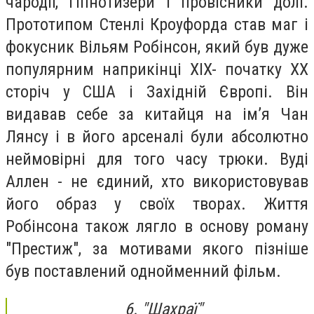
чародії, гіпнотизери і провісники долі.
Прототипом Стенлі Кроуфорда став маг і
фокусник Вільям Робінсон, який був дуже
популярним наприкінці XIX- початку ХХ
сторіч у США і Західній Європі. Він
видавав себе за китайця на ім’я Чан
Лянсу і в його арсеналі були абсолютно
неймовірні для того часу трюки. Вуді
Аллен - не єдиний, хто використовував
його образ у своїх творах. Життя
Робінсона також лягло в основу роману
"Престиж", за мотивами якого пізніше
був поставлений однойменний фільм.
6. "Шахраї"