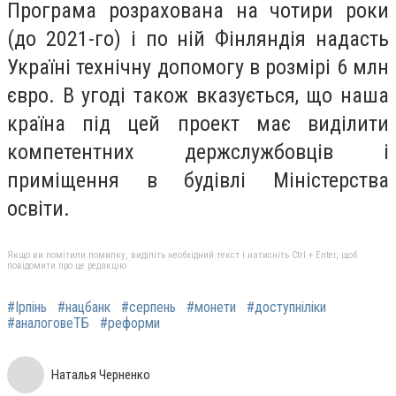
Програма розрахована на чотири роки
(до 2021-го) і по ній Фінляндія надасть
Україні технічну допомогу в розмірі 6 млн
євро. В угоді також вказується, що наша
країна під цей проект має виділити
компетентних держслужбовців і
приміщення в будівлі Міністерства
освіти.
Якщо ви помітили помилку, виділіть необхідний текст і натисніть Ctrl + Enter, щоб
повідомити про це редакцію
#Ірпінь
#нацбанк
#серпень
#монети
#доступніліки
#аналоговеТБ
#реформи
Наталья Черненко