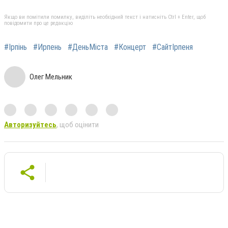
Якщо ви помітили помилку, виділіть необхідний текст і натисніть Ctrl + Enter, щоб
повідомити про це редакцію
#Ірпінь
#Ирпень
#ДеньМіста
#Концерт
#СайтІрпеня
Олег Мельник
Авторизуйтесь
, щоб оцінити