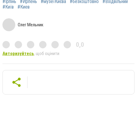
#Ірпінь
#Ирпень
#музеїКиєва
#безкоштовно
#Вхідвільний
#Київ
#Киев
Олег Мельник
0,0
Авторизуйтесь
, щоб оцінити