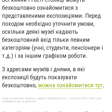
безкоштовно ознайомитися з
представленими експозиціями. Перед
походом необхідно уточнити умови,
оскільки деякі музеї надають
безкоштовний вхід тільки певним
категоріям (учні, студенти, пенсіонери і
т.д.) і за іншим графіком роботи.
З адресами музеїв і днями, в які
експозиції будуть показувати
безкоштовно,
можна ознайомитися тут
.
Якщо ви помітили помилку, виділіть необхідний текст і натисніть Ctrl + Enter, щоб
повідомити про це редакцію