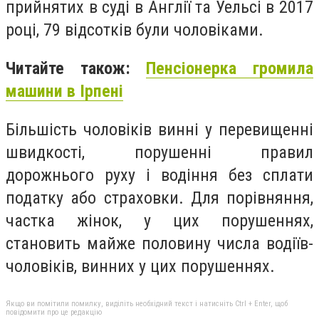
прийнятих в суді в Англії та Уельсі в 2017
році, 79 відсотків були чоловіками.
Читайте також:
Пенсіонерка громила
машини в Ірпені
Більшість чоловіків винні у перевищенні
швидкості, порушенні правил
дорожнього руху і водіння без сплати
податку або страховки. Для порівняння,
частка жінок, у цих порушеннях,
становить майже половину числа водіїв-
чоловіків, винних у цих порушеннях.
Якщо ви помітили помилку, виділіть необхідний текст і натисніть Ctrl + Enter, щоб
повідомити про це редакцію