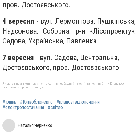
пров. Достоєвського.
4 вересня
- вул. Лермонтова, Пушкінська,
Надсонова, Соборна, р-н «Лісопроекту»,
Садова, Українська, Павленка.
7 вересня
- вул. Садова, Центральна,
Достоєвського, пров. Достоєвського.
Якщо ви помітили помилку, виділіть необхідний текст і натисніть Ctrl + Enter, щоб
повідомити про це редакцію
#Ірпінь
#Київобленерго
#планові відключення
#електропостачання
#світло
Наталья Черненко