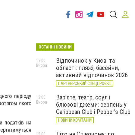
ОСТАННІ НОВИНИ
Відпочинок у Києві та
17:00
Вчора
області: пляжі, басейни,
активний відпочинок 2026
ПАРТНЕРСЬКИЙ СПЕЦПРОЄКТ
дного періоду
Вар’єте, театр, соул і
13:00
Вчора
ротягом якого
блюзові джеми: серпень у
Caribbean Club і Pepper's Club
НОВИНИ КОМПАНІЙ
и податків на
вертатимуться
Літо на Співочому: до
15:00