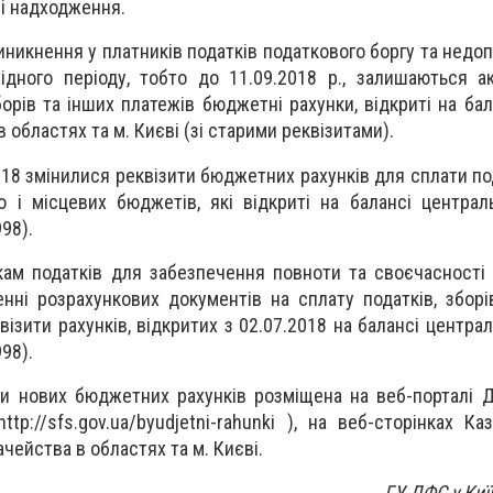
ні надходження.
никнення у платників податків податкового боргу та недо
ідного періоду, тобто до 11.09.2018 р., залишаються 
борів та інших платежів бюджетні рахунки, відкриті на ба
 областях та м. Києві (зі старими реквізитами).
018 змінилися реквізити бюджетних рахунків для сплати под
 і місцевих бюджетів, які відкриті на балансі централ
98).
икам податків для забезпечення повноти та своєчасності 
ні розрахункових документів на сплату податків, зборі
візити рахунків, відкритих з 02.07.2018 на балансі центра
98).
ти нових бюджетних рахунків розміщена на веб-порталі 
tp://sfs.gov.ua/byudjetni-rahunki ), на веб-сторінках Ка
чейства в областях та м. Києві.
ГУ ДФС у Киї