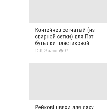
Контейнер сетчатый (из
сварной сетки) для Пэт
бутылки пластиковой
87
12:41, 26 липня
Рейкові цвяхи для даху