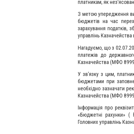
платникам, як нез’ясова
З метою упередження ви
бюджетів на час перех
зарахування податків, з
управлінь Казначейства в
Нагадуємо, що з 02.07.2
платежів до державного
Казначейства (МФО 8999
У зв’язку з цим, платн
бюджетами при заповнен
необхідно зазначати рек
Казначейства (МФО 8999
Інформація про реквізи
«Бюджетні рахунки» ( ht
Головних управлінь Казна