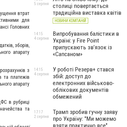
5 серпня
столиці повертається
традиційна виставка квітів
пущення втрат
активними для
НОВИНИ КОМПАНІЙ
лансі Головних
Випробування балістики в
14:15
4 серпня
Україні: у Fire Point
атків, зборів,
припускають зв’язок із
ьного апарату
«Сапсаном»
У роботі Резерв+ стався
розрахунків з
14:15
4 серпня
збій: доступ до
в та платежів
електронних військово-
льного апарату
облікових документів
обмежений
ДФС в рубриці
значейства та
Трамп зробив гучну заяву
17:17
2 серпня
про Україну: "Ми можемо
взяти практично все"
вській області