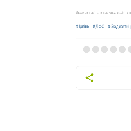
Якщо ви помітили помилку, виділіть нео
#Ірпінь
#ДФС
#бюджетні 