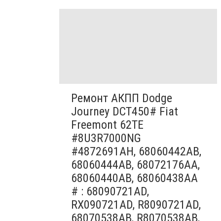
Ремонт АКПП Dodge
Journey DCT450# Fiat
Freemont 62TE
#8U3R7000NG
#4872691AH, 68060442AB,
68060444AB, 68072176AA,
68060440AB, 68060438AA
# : 68090721AD,
RX090721AD, R8090721AD,
68070538AB, R8070538AB,