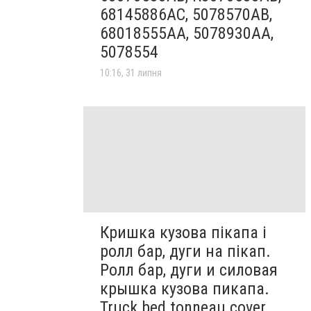
68145886AC, 5078570AB,
68018555AA, 5078930AA,
5078554
10:16, 31 липня
Кришка кузова пікапа і
ролл бар, дуги на пікап.
Ролл бар, дуги и силовая
крышка кузова пикапа.
Truck bed tonneau cover