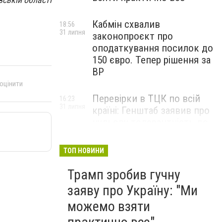
Кабмін схвалив
18:56
31 липня
законопроєкт про
оподаткування посилок до
150 євро. Тепер рішення за
ВР
 оцінити
Перевірки в ТЦК по всій
16:23
31 липня
країні: Генштаб заявив про
нульову толерантність до
корупції
ТОП НОВИНИ
Трамп зробив гучну
заяву про Україну: "Ми
можемо взяти