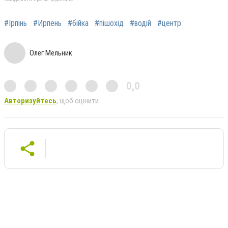
#Ірпінь
#Ирпень
#бійка
#пішохід
#водій
#центр
Олег Мельник
0,0
Авторизуйтесь
, щоб оцінити