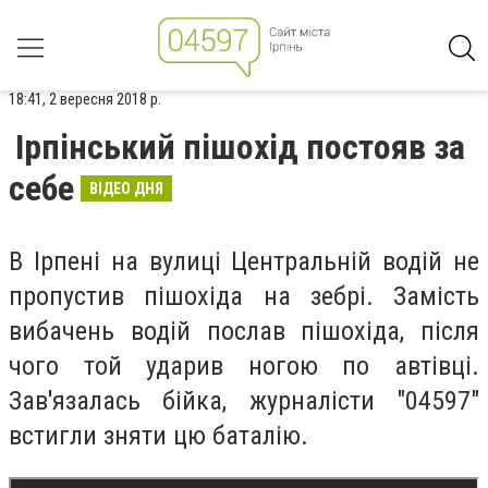
18:41, 2 вересня 2018 р.
Ірпінський пішохід постояв за
себе
ВІДЕО ДНЯ
В Ірпені на вулиці Центральній водій не
пропустив пішохіда на зебрі. Замість
вибачень водій послав пішохіда, після
чого той ударив ногою по автівці.
Зав'язалась бійка, журналісти "04597"
встигли зняти цю баталію.