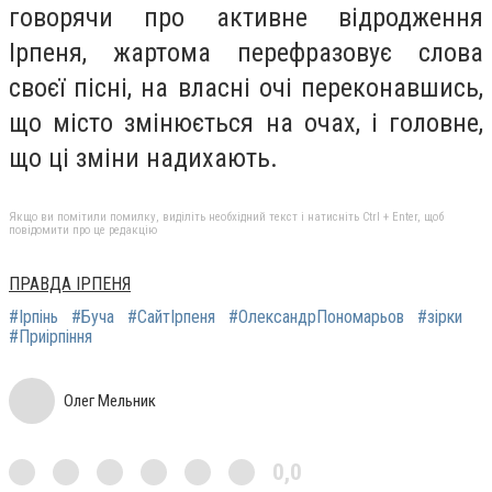
говорячи про активне відродження
Ірпеня, жартома перефразовує слова
своєї пісні, на власні очі переконавшись,
що місто змінюється на очах, і головне,
що ці зміни надихають.
Якщо ви помітили помилку, виділіть необхідний текст і натисніть Ctrl + Enter, щоб
повідомити про це редакцію
ПРАВДА ІРПЕНЯ
#Ірпінь
#Буча
#СайтІрпеня
#ОлександрПономарьов
#зірки
#Приірпіння
Олег Мельник
0,0