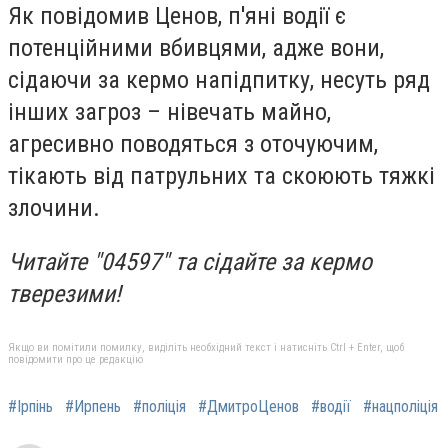
Як повідомив Ценов, п'яні водії є
потенційними вбивцями, адже вони,
сідаючи за кермо напідпитку, несуть ряд
інших загроз – нівечать майно,
агресивно поводяться з оточуючим,
тікають від патрульних та скоюють тяжкі
злочини.
Читайте "04597" та сідайте за кермо
тверезими!
Якщо ви помітили помилку, виділіть необхідний текст і натисніть Ctrl + Enter, щоб
повідомити про це редакцію
#Ірпінь
#Ирпень
#поліція
#ДмитроЦенов
#водії
#нацполіція