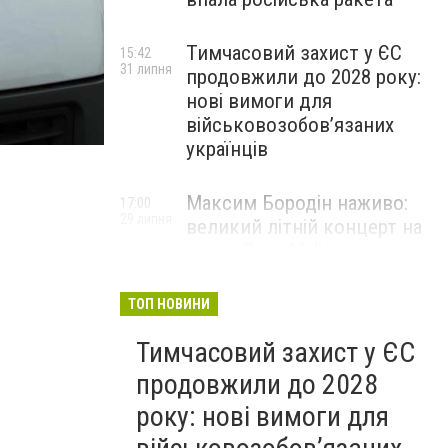
Тимчасовий захист у ЄС
15:42
31 липня
продовжили до 2028 року:
нові вимоги для
військовозобов’язаних
українців
Максим Бородін наживо:
17:00
29 липня
великий літній концерт на
терасі River Mall
НОВИНИ КОМПАНІЙ
ТОП НОВИНИ
Тимчасовий захист у ЄС
продовжили до 2028
року: нові вимоги для