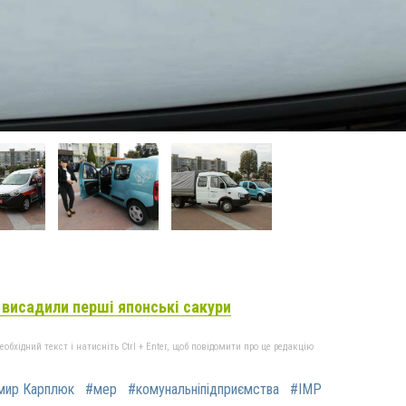
і висадили перші японські сакури
бхідний текст і натисніть Ctrl + Enter, щоб повідомити про це редакцію
мир Карплюк
#мер
#комунальніпідприємства
#ІМР