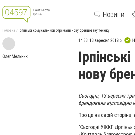
Новини
Головна
Ірпінські комунальники отримали нову брендовану техніку
14:33, 13 вересня 2018 р.
Н
Ірпінськ
Олег Мельник
нову бре
Сьогодні, 13 вересня тр
брендована відповідно 
Про це на своїй сторінці
"Сьогодні УЖКГ «Ірпінь» 
«Контроль благоустрою м