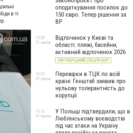
законопроєкт про
іальні
оподаткування посилок до
іди в ті
150 євро. Тепер рішення за
ер.
ВР
Відпочинок у Києві та
18:00
31 липня
області: пляжі, басейни,
активний відпочинок 2026
ПАРТНЕРСЬКИЙ СПЕЦПРОЄКТ
Перевірки в ТЦК по всій
16:23
31 липня
країні: Генштаб заявив про
нульову толерантність до
корупції
У Польщі підтвердили, що в
16:16
31 липня
Люблінському воєводстві
під час атаки на Україну
впала російська ракета