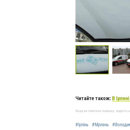
Читайте також:
В Ірпен
Якщо ви помітили помилку, виділіть нео
#Ірпінь
#Мрпень
#Володи