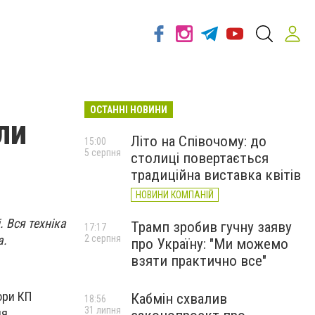
ОСТАННІ НОВИНИ
ли
Літо на Співочому: до
15:00
5 серпня
столиці повертається
традиційна виставка квітів
НОВИНИ КОМПАНІЙ
 Вся техніка
Трамп зробив гучну заяву
17:17
а.
2 серпня
про Україну: "Ми можемо
взяти практично все"
ори КП
Кабмін схвалив
18:56
31 липня
ля