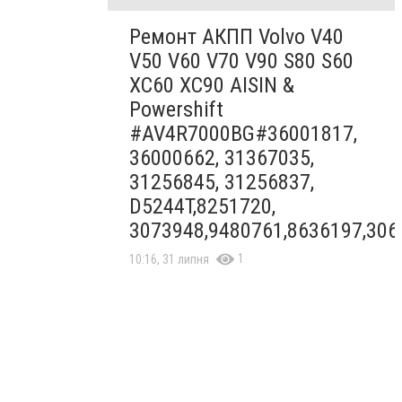
Ремонт АКПП Volvo V40
V50 V60 V70 V90 S80 S60
XC60 XC90 AISIN &
Powershift
#AV4R7000BG#36001817,
36000662, 31367035,
31256845, 31256837,
D5244T,8251720,
3073948,9480761,8636197,306
1
10:16, 31 липня