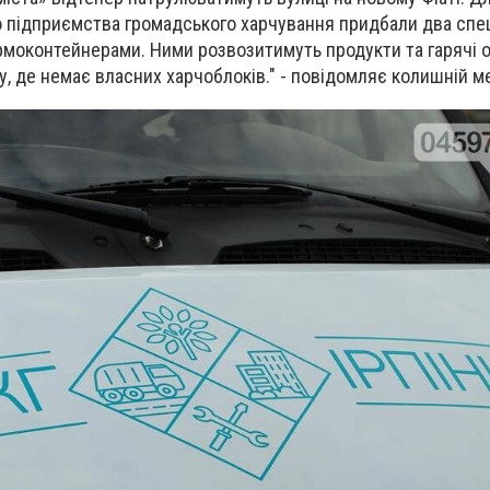
 підприємства громадського харчування придбали два спец
ермоконтейнерами. Ними розвозитимуть продукти та гарячі об
у, де немає власних харчоблоків." - повідомляє колишній м