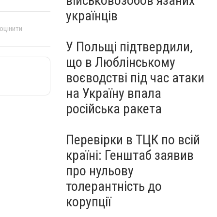
військовозобов’язаних
українців
 оцінити
У Польщі підтвердили,
що в Люблінському
воєводстві під час атаки
на Україну впала
російська ракета
Перевірки в ТЦК по всій
країні: Генштаб заявив
про нульову
толерантність до
корупції