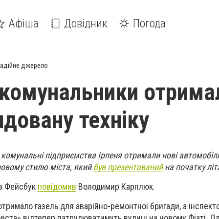
Афіша
Довідник
Погода
адійне джерело
і комунальники отрима
ндовану техніку
и комунальні підприємства Ірпеня отримали нові автомобілі.
новому стилю міста, який
був презентований
на початку літ
 в Фейсбук
повідомив
Володимир Карплюк.
отримало газель для аварійно-ремонтної бригади, а інспект
іста» відтепер патрулюватимуть вулиці на новому Фіаті. Д