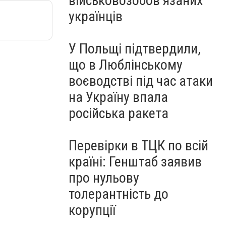
військовозобов’язаних
українців
У Польщі підтвердили,
що в Люблінському
воєводстві під час атаки
на Україну впала
російська ракета
Перевірки в ТЦК по всій
країні: Генштаб заявив
про нульову
толерантність до
корупції