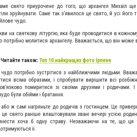
аме свято приурочене до того, що архангел Михаїл ще 
тіли зруйнувати. Саме так з’явилося це свято, й усі його 
йлове чудо.
кви на святкову літургію, яка буде проводитися в кожному
о потрібно молитися архангелу. Вважається, що він може в
Читайте також:
Топ 10 найкращих фото Ірпеня
 чудо потрібно зустрітися з найближчими людьми. Вваж
итися всіма образами, і спробувати вирішити всі розбіжн
ов’язково помиритися зі своїми друзями і родичами. І
удо були обійми і братання.
і або ж самі нагряньте до родичів з гостинцем. Це привер
 це свято раніше влаштовували звані вечері усією родиною
нести хоча б одну страву. Незважаючи на те, що ця 
дотримуються її.