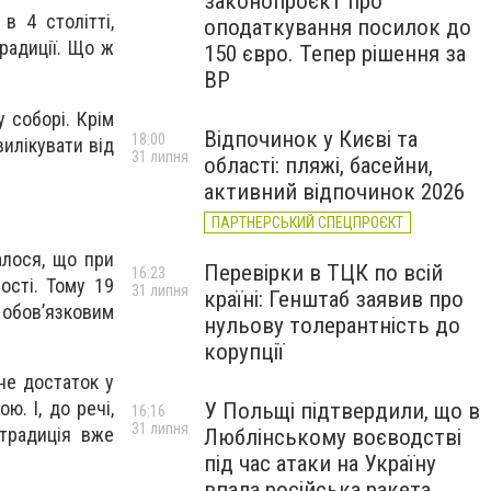
законопроєкт про
в 4 столітті,
оподаткування посилок до
традиції. Що ж
150 євро. Тепер рішення за
ВР
 соборі. Крім
Відпочинок у Києві та
18:00
илікувати від
31 липня
області: пляжі, басейни,
активний відпочинок 2026
ПАРТНЕРСЬКИЙ СПЕЦПРОЄКТ
алося, що при
Перевірки в ТЦК по всій
16:23
ості. Тому 19
31 липня
країні: Генштаб заявив про
 обов’язковим
нульову толерантність до
корупції
не достаток у
. І, до речі,
У Польщі підтвердили, що в
16:16
31 липня
традиція вже
Люблінському воєводстві
під час атаки на Україну
впала російська ракета