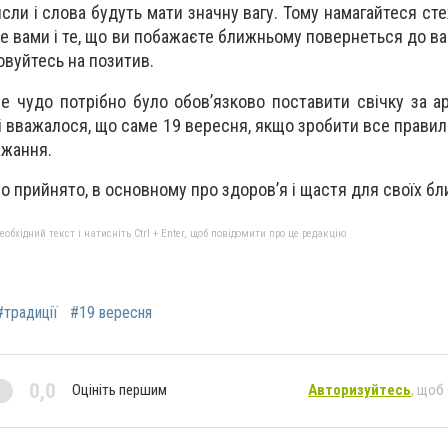
исли і слова будуть мати значну вагу. Тому намагайтеся ст
е вами і те, що ви побажаєте ближньому повернеться до ва
овуйтесь на позитив.
е чудо потрібно було обов’язково поставити свічку за ар
і вважалося, що саме 19 вересня, якщо зробити все правил
ажання.
ло прийнято, в основному про здоров’я і щастя для своїх б
бхідний текст і натисніть Ctrl + Enter, щоб повідомити про це редакцію
#традиції
#19 вересня
0,0
Оцініть першим
Авторизуйтесь
, щоб