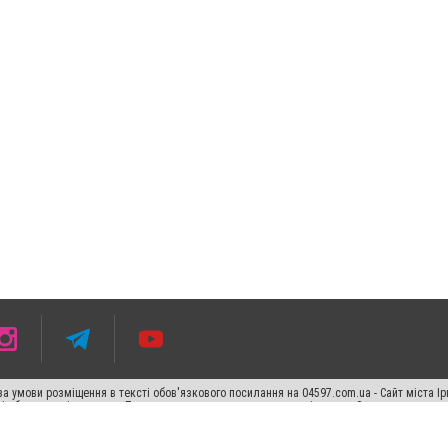
 умови розміщення в тексті обов'язкового посилання на 04597.com.ua - Сайт міста Ір
сті або в якості джерела. Порушення виняткових прав переслідується Законом.
ський спецпроєкт", "Політичні новини", "Пресреліз", "PR", "Офіційно", "Політична рек