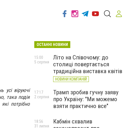
ОСТАННІ НОВИНИ
Літо на Співочому: до
15:00
5 серпня
столиці повертається
традиційна виставка квітів
НОВИНИ КОМПАНІЙ
ь усі віруючі
Трамп зробив гучну заяву
17:17
о, така подія
2 серпня
про Україну: "Ми можемо
 які потрібно
взяти практично все"
Кабмін схвалив
18:56
31 липня