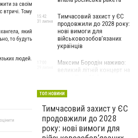
ежити за своїм
с втричі. Тому
Тимчасовий захист у ЄС
15:42
31 липня
продовжили до 2028 року:
нові вимоги для
хангела, який
військовозобов’язаних
ьно, то будуть
українців
лизьких людей.
Максим Бородін наживо:
17:00
29 липня
великий літній концерт на
терасі River Mall
НОВИНИ КОМПАНІЙ
ТОП НОВИНИ
Тимчасовий захист у ЄС
продовжили до 2028
 оцінити
року: нові вимоги для