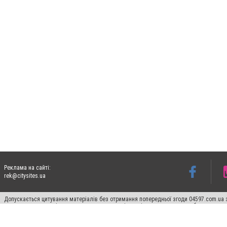
Реклама на сайті:
rek@citysites.ua
Допускається цитування матеріалів без отримання попередньої згоди 04597.com.ua за
пошукових систем гіперпосилання на цитовані статті не нижче другого абзацу в тек
Матеріали з плашками "Новини компаній", "Промо", "Партнерський матеріал", "Партнер