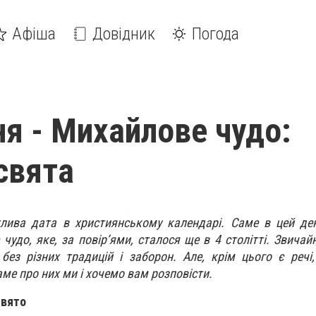
Афіша
Довідник
Погода
ня - Михайлове чудо:
 свята
лива дата в християнському календарі. Саме в цей ден
удо, яке, за повір’ями, сталося ще в 4 столітті. Звичайн
без різних традицій і заборон. Але, крім цього є речі,
аме про них ми і хочемо вам розповісти.
свято