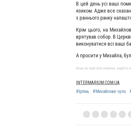
В цей день усі ваші пом
язиком. Адже все сказан
з раннього ранку налашт
Крім цього, на Михайлов
врятував собор. В Церкв
виконуватися всі ваші б
А просити у Михайла, бу
Якщо ви помітили помилку, виділіть нео
INTERMARIUM.COM.UA
#Ірпінь
#Михайлове чуло