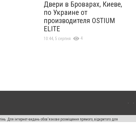
Двери в Броварах, Киеве,
по Украине от
производителя OSTIUM
ELITE
4
10:44, 5 серпня
пінь. Для інтернет-видань обов'язкове розміщення прямого, відкритого для
лама" публікуються на правах реклами.