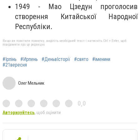
1949 - Мао Цзедун проголосив
створення Китайської Народної
Республіки.
Якщо ви помітили помилку, виділіть необхідний текст і натисніть Ctrl + Enter, щоб
повідомити про це редакцію
#Ірпінь
#Ирпень
#ДеньвІсторії
#свято
#іменини
#21вересня
Олег Мельник
0,0
Авторизуйтесь
, щоб оцінити