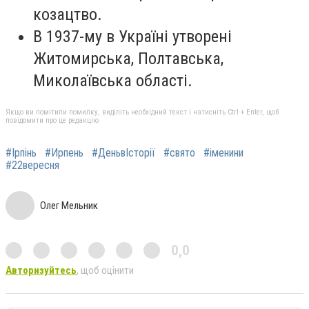
козацтво.
В 1937-му в Україні утворені
Житомирська, Полтавська,
Миколаївська області.
Якщо ви помітили помилку, виділіть необхідний текст і натисніть Ctrl + Enter, щоб
повідомити про це редакцію
#Ірпінь
#Ирпень
#ДеньвІсторії
#свято
#іменини
#22вересня
Олег Мельник
0,0
Авторизуйтесь
, щоб оцінити