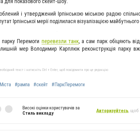
а для показового скейт-шоу.
облений і утверджений Ірпінською міською радою спільн
тат Ірпінської мерії поділилася візуалізацією майбутнього
з парку Перемоги
перевезли танк
, а сам парк обіцяють в
лишній мер Володимир Карплюк реконструкція парку вже
бхідний текст і натисніть Ctrl + Enter, щоб повідомити про це редакцію
Міста
#рампа
#скейт
#ПаркПеремоги
Високі оцінки користувачів за
Авторизуйтесь
, щоб
Стиль викладу