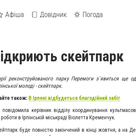
Афіша
Довідник
Погода
 відкриють скейтпарк
орії реконструйованого парку Перемоги з`явиться ще о
інської молоді - скейтпарк.
айте також:
В Ірпені відбудеться благодійний забіг
" повідомила керівник відділу координування культмасов
роботи в Ірпінській міськраді Віолетта Кременчук.
ейтпарк буде повністю закінчений в кінці жовтня, а на Де