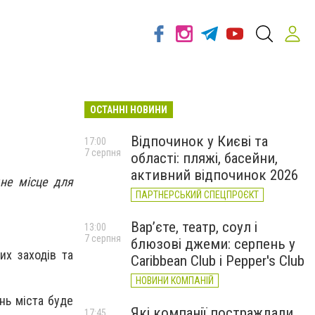
ОСТАННІ НОВИНИ
Відпочинок у Києві та
17:00
7 серпня
області: пляжі, басейни,
активний відпочинок 2026
дне місце для
ПАРТНЕРСЬКИЙ СПЕЦПРОЄКТ
Вар’єте, театр, соул і
13:00
7 серпня
блюзові джеми: серпень у
их заходів та
Caribbean Club і Pepper's Club
НОВИНИ КОМПАНІЙ
нь міста буде
Які компанії постраждали
17:45