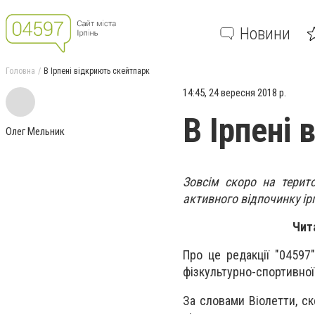
Новини
Головна
В Ірпені відкриють скейтпарк
14:45, 24 вересня 2018 р.
В Ірпені
Олег Мельник
Зовсім скоро на терит
активного відпочинку ірп
Чит
Про це редакції "04597
фізкультурно-спортивної 
За словами Віолетти, ск