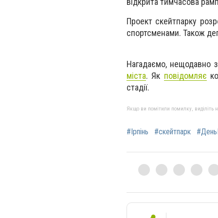
відкрита тимчасова рамп
Проект скейтпарку розр
спортсменами. Також депу
Нагадаємо, нещодавно 
міста
. Як
повідомляє
ко
стадії.
Якщо ви помітили помилку, виділіть нео
#Ірпінь
#скейтпарк
#День