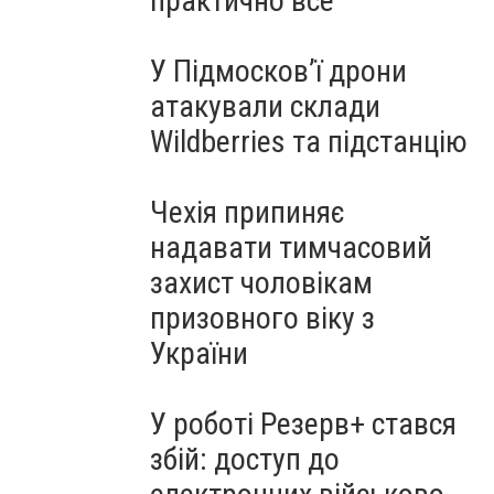
практично все"
У Підмосков’ї дрони
атакували склади
Wildberries та підстанцію
Чехія припиняє
надавати тимчасовий
захист чоловікам
призовного віку з
України
У роботі Резерв+ стався
збій: доступ до