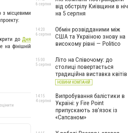
6 серпня
від обстрілу Київщини в ніч
о з місцевими
на 5 серпня
 проекту:
Обмін розвідданими між
14:20
6 серпня
США та Україною знову на
ідкрити до
Дня
високому рівні — Politico
 на фінішній
Літо на Співочому: до
15:00
5 серпня
столиці повертається
традиційна виставка квітів
НОВИНИ КОМПАНІЙ
Випробування балістики в
14:15
4 серпня
Україні: у Fire Point
 оцінити
припускають зв’язок із
«Сапсаном»