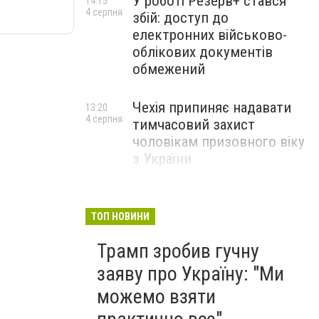
У роботі Резерв+ стався
14:15
4 серпня
збій: доступ до
електронних військово-
облікових документів
обмежений
Чехія припиняє надавати
13:20
4 серпня
тимчасовий захист
чоловікам призовного віку
з України
ТОП НОВИНИ
Трамп зробив гучну
заяву про Україну: "Ми
можемо взяти