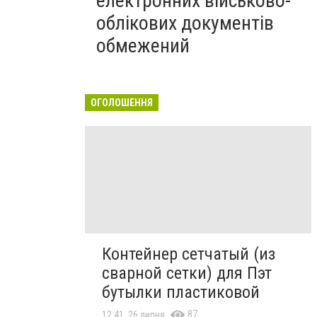
електронних військово-
облікових документів
обмежений
ОГОЛОШЕННЯ
Контейнер сетчатый (из
сварной сетки) для Пэт
бутылки пластиковой
87
12:41, 26 липня