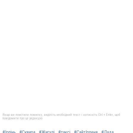
Якщо ви помітили помилку, виділіть необхідний текст і натисніть Ctrl + Enter, щоб
повідомити про це редакцію
#Ірпінь
#Сквира
#Жигулі
#таксі
#СайтІрпеня
#Лада