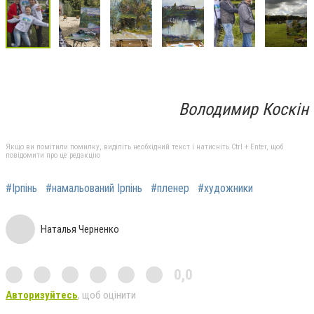
Володимир Коскін
Якщо ви помітили помилку, виділіть необхідний текст і натисніть Ctrl + Enter, щоб
повідомити про це редакцію
#Ірпінь
#намальований Ірпінь
#пленер
#художники
Наталья Черненко
0,0
Авторизуйтесь
, щоб оцінити