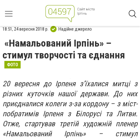
18:51, 24 вересня 2018 р.
Надійне джерело
«Намальований Ірпінь» –
стимул творчості та єднання
ФОТО
20 вересня до Ірпеня з’їхалися митці з
різних куточків нашої держави. До них
приєдналися колеги з-за кордону – з міст-
побратимів Ірпеня з Білорусі та Литви.
Отже, стартував третій художній пленер
«Намальований Ірпінь» – стимул