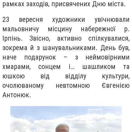
рамках заходів, присвячених Дню міста.
23 вересня художники увічнювали
мальовничу місцину набережної р.
Ірпінь. Звісно, активно спілкувалися,
зокрема й з шанувальниками. День був,
наче подарунок – з неймовірними
хмарами, сонцем і… шашликом та
юшкою від відділу культури,
очолюваному невтомною Євгенією
Антонюк.