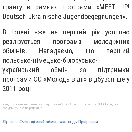
гранту в рамках програми «MEET UP!
Deutsch-ukrainische Jugendbegegnungen».
В Ірпені вже не перший рік успішно
реалізується програма молодіжних
обмінів. Нагадаємо, що перший
польсько-німецько-білорусько-
український обмін за підтримки
програми ЄС «Молодь в дії» відбувся ще у
2011 році.
Якщо ви помітили помилку, виділіть необхідний текст і натисніть Ctrl + Enter, щоб
повідомити про це редакцію
#Ірпінь
#молодіжний обмін
#молодь Приірпіння