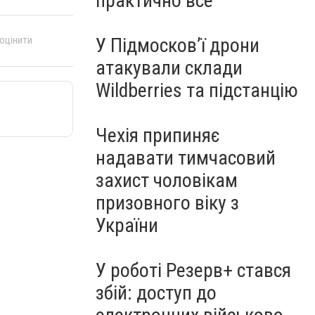
практично все"
У Підмосков’ї дрони
 оцінити
атакували склади
Wildberries та підстанцію
Чехія припиняє
надавати тимчасовий
захист чоловікам
призовного віку з
України
У роботі Резерв+ стався
збій: доступ до