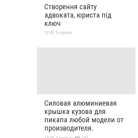
Створення сайту
адвоката, юриста під
ключ
10:49, 5 серпня
Силовая алюминиевая
крышка кузова для
пикапа любой модели от
производителя.
142
14:39, 3 серпня