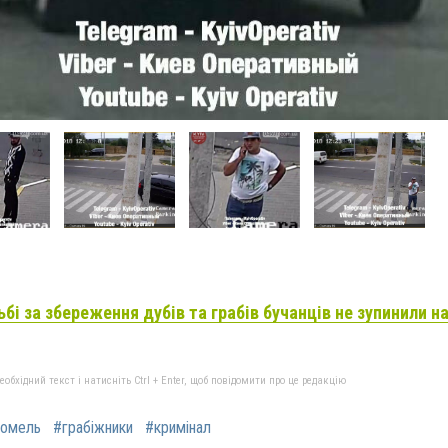
ьбі за збереження дубів та грабів бучанців не зупинили н
бхідний текст і натисніть Ctrl + Enter, щоб повідомити про це редакцію
томель
#грабіжники
#кримінал