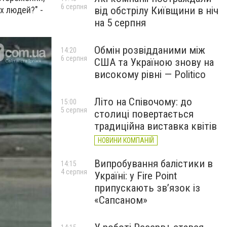
6 серпня
від обстрілу Київщини в ніч
х людей?" -
на 5 серпня
Обмін розвідданими між
14:20
6 серпня
США та Україною знову на
високому рівні — Politico
Літо на Співочому: до
15:00
5 серпня
столиці повертається
традиційна виставка квітів
НОВИНИ КОМПАНІЙ
Випробування балістики в
14:15
4 серпня
Україні: у Fire Point
припускають зв’язок із
«Сапсаном»