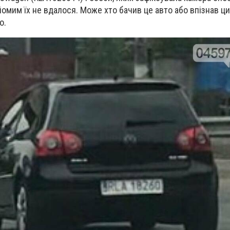
йомим їх не вдалося. Може хто бачив це авто або впізнав ци
о.