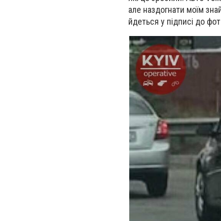
але наздогнати моїм зна
йдеться у підписі до фот