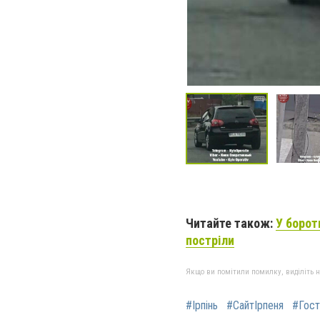
Читайте також:
У борот
постріли
Якщо ви помітили помилку, виділіть нео
#Ірпінь
#СайтІрпеня
#Гос