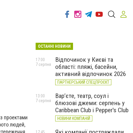
ОСТАННІ НОВИНИ
Відпочинок у Києві та
17:00
7 серпня
області: пляжі, басейни,
активний відпочинок 2026
ПАРТНЕРСЬКИЙ СПЕЦПРОЄКТ
Вар’єте, театр, соул і
13:00
7 серпня
блюзові джеми: серпень у
Caribbean Club і Pepper's Club
 з проектами
НОВИНИ КОМПАНІЙ
фото людей,
Які компанії постраждали
остереження,
17:45