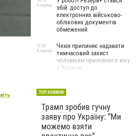
У роботі Резерв+ стався
14:15
4 серпня
збій: доступ до
електронних військово-
облікових документів
обмежений
Чехія припиняє надавати
13:20
4 серпня
тимчасовий захист
чоловікам призовного віку
з України
ТОП НОВИНИ
авіть
Трамп зробив гучну
заяву про Україну: "Ми
можемо взяти