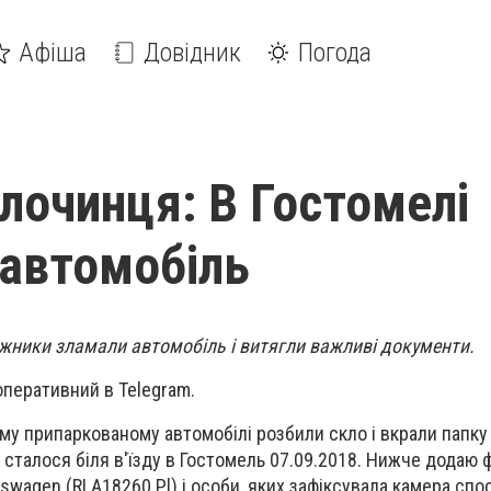
Афіша
Довідник
Погода
злочинця: В Гостомелі
 автомобіль
іжники зламали автомобіль і витягли важливі документи.
оперативний в Telegram.
єму припаркованому автомобілі розбили скло і вкрали папку
 сталося біля в'їзду в Гостомель 07.09.2018. Нижче додаю 
kswagen (RLA18260 Pl) і особи, яких зафіксувала камера сп