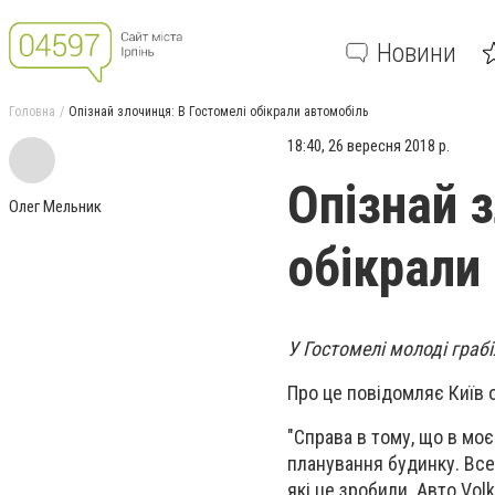
Новини
Головна
Опізнай злочинця: В Гостомелі обікрали автомобіль
18:40, 26 вересня 2018 р.
Опізнай 
Олег Мельник
обікрали
У Гостомелі молоді граб
Про це повідомляє Київ 
"Справа в тому, що в мо
планування будинку. Все
які це зробили. Авто Vol