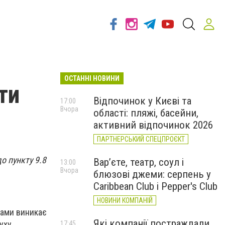
ОСТАННІ НОВИНИ
ти
Відпочинок у Києві та
17:00
Вчора
області: пляжі, басейни,
активний відпочинок 2026
ПАРТНЕРСЬКИЙ СПЕЦПРОЄКТ
о пункту 9.8
Вар’єте, театр, соул і
13:00
Вчора
блюзові джеми: серпень у
Caribbean Club і Pepper's Club
НОВИНИ КОМПАНІЙ
вами виникає
Які компанії постраждали
уху.
17:45