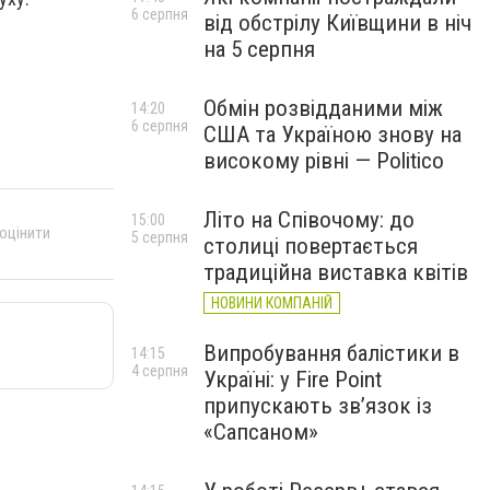
6 серпня
від обстрілу Київщини в ніч
на 5 серпня
Обмін розвідданими між
14:20
6 серпня
США та Україною знову на
високому рівні — Politico
Літо на Співочому: до
15:00
 оцінити
5 серпня
столиці повертається
традиційна виставка квітів
НОВИНИ КОМПАНІЙ
Випробування балістики в
14:15
4 серпня
Україні: у Fire Point
припускають зв’язок із
«Сапсаном»