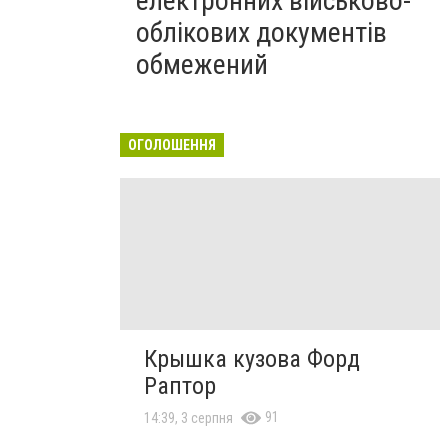
електронних військово-
облікових документів
обмежений
ОГОЛОШЕННЯ
Крышка кузова Форд
Раптор
91
14:39, 3 серпня