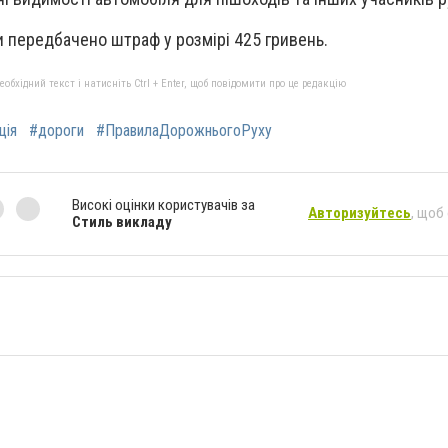
и передбачено штраф у розмірі 425 гривень.
бхідний текст і натисніть Ctrl + Enter, щоб повідомити про це редакцію
ція
#дороги
#ПравилаДорожньогоРуху
Високі оцінки користувачів за
Авторизуйтесь
, щоб
Стиль викладу