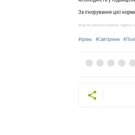
За ігнорування цієї норм
Якщо ви помітили помилку, виділіть нео
#Ірпінь
#СайтІрпеня
#Полі