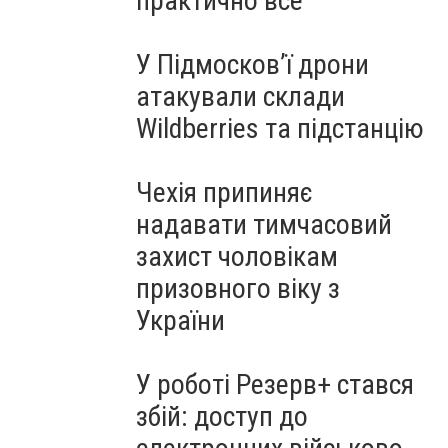
практично все"
У Підмосков’ї дрони
атакували склади
Wildberries та підстанцію
Чехія припиняє
надавати тимчасовий
захист чоловікам
призовного віку з
України
У роботі Резерв+ стався
збій: доступ до