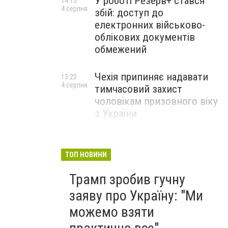
У роботі Резерв+ стався
14:15
4 серпня
збій: доступ до
електронних військово-
облікових документів
обмежений
Чехія припиняє надавати
13:20
4 серпня
тимчасовий захист
чоловікам призовного віку
з України
ТОП НОВИНИ
Трамп зробив гучну
заяву про Україну: "Ми
можемо взяти