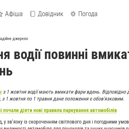
Афіша
Довідник
Погода
адійне джерело
ня водії повинні вмика
нь
є
з 1 жовтня водії мають вмикати фари вдень. Відповідно д
 з 1 жовтня по 1 травня дане положення є обов'язковим.
ні почали діяти нові правила паркування автомобілів
д, у зв'язку із скороченням світлового дня і погодними умо
і видимості автомобіля для пішоходів та інших учасників р