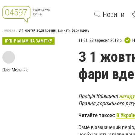
Новини
Головна
З 1 жовтня водії повинні вмикати фари вдень
11:31, 28 вересня 2018 р.
Н
ІРПІНЧАНАМ НА ЗАМІТКУ
З 1 жовт
фари вде
Олег Мельник
Поліція Київщини
нагаду
Правил дорожнього руху,
Читайте також:
В Украї
Саме в зазначений періо
необхідність у підвищенн