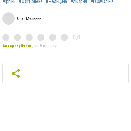
#Ірпінь
#СайтІрпеня
#медицина
#лікарня
#гарячалінія
Олег Мельник
0,0
Авторизуйтесь
, щоб оцінити