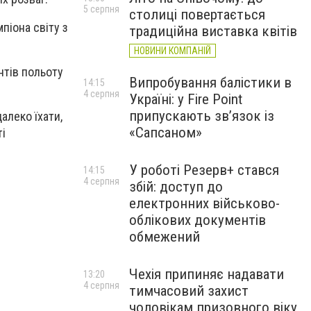
5 серпня
столиці повертається
піона світу з
традиційна виставка квітів
НОВИНИ КОМПАНІЙ
нтів польоту
Випробування балістики в
14:15
4 серпня
Україні: у Fire Point
припускають зв’язок із
алеко їхати,
«Сапсаном»
ті
У роботі Резерв+ стався
14:15
4 серпня
збій: доступ до
електронних військово-
облікових документів
обмежений
Чехія припиняє надавати
13:20
4 серпня
тимчасовий захист
чоловікам призовного віку