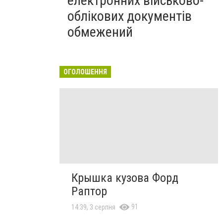
електронних військово-
облікових документів
обмежений
ОГОЛОШЕННЯ
Крышка кузова Форд
Раптор
91
14:39, 3 серпня