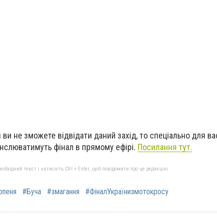
ви не зможете відвідати даний захід, то спеціально для ва
анслюватимуть фінал в прямому ефірі.
Посилання тут.
бхідний текст і натисніть Ctrl + Enter, щоб повідомити про це редакцію
рпеня
#Буча
#змагання
#ФіналУкраїнизмотокросу