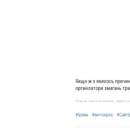
Якщо ж з якихось причин 
організатори змагань тр
Якщо ви помітили помилку, виділіть нео
#Ірпінь
#мотокрос
#СайтІ