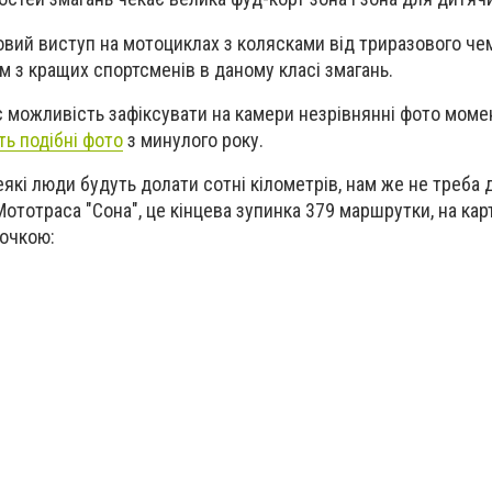
овий виступ на мотоциклах з колясками від триразового чем
м з кращих спортсменів в даному класі змагань.
 є можливість зафіксувати на камери незрівнянні фото моме
іть подібні фото
з минулого року.
еякі люди будуть долати сотні кілометрів, нам же не треба д
ототраса "Сона", це кінцева зупинка 379 маршрутки, на кар
очкою: