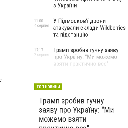
з України
У Підмосков’ї дрони
11:00
4 серпня
атакували склади Wildberries
та підстанцію
Трамп зробив гучну заяву
17:17
2 серпня
про Україну: "Ми можемо
взяти практично все"
с
ТОП НОВИНИ
Трамп зробив гучну
заяву про Україну: "Ми
можемо взяти