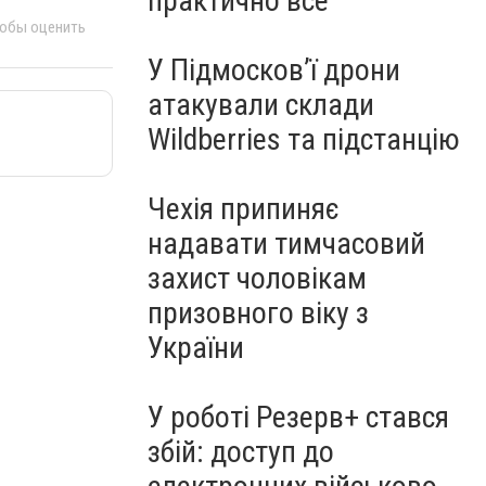
практично все"
тобы оценить
У Підмосков’ї дрони
атакували склади
Wildberries та підстанцію
Чехія припиняє
надавати тимчасовий
захист чоловікам
призовного віку з
України
У роботі Резерв+ стався
збій: доступ до