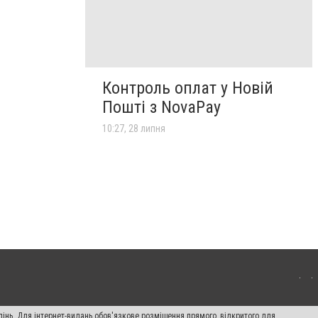
Контроль оплат у Новій
Пошті з NovaPay
10:27, 28 липня
пінь. Для інтернет-видань обов'язкове розміщення прямого, відкритого для