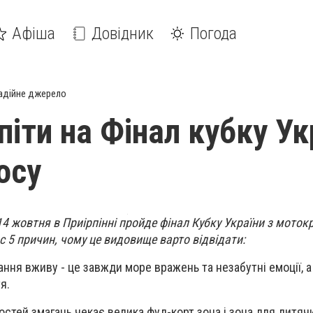
Афіша
Довідник
Погода
адійне джерело
піти на Фінал кубку Ук
осу
14 жовтня в Приірпінні пройде фінал Кубку України з моток
с 5 причин, чому це видовище варто відвідати:
ання вживу - це завжди море вражень та незабутні емоції, а 
я.
 гостей змагань чекає
велика фуд-корт зона і зона для дитячи