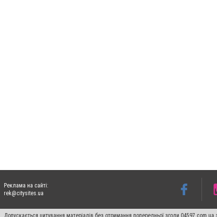
Реклама на сайті:
rek@citysites.ua
Допускається цитування матеріалів без отримання попередньої згоди 04597.com.ua за