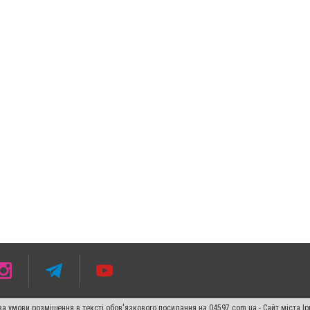
 умови розміщення в тексті обов'язкового посилання на 04597.com.ua - Сайт міста Ір