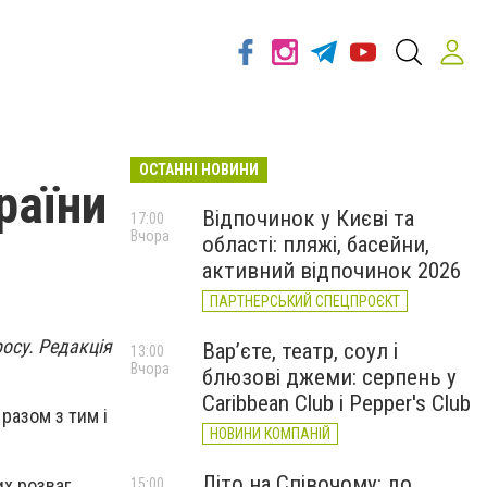
ОСТАННІ НОВИНИ
раїни
Відпочинок у Києві та
17:00
Вчора
області: пляжі, басейни,
активний відпочинок 2026
ПАРТНЕРСЬКИЙ СПЕЦПРОЄКТ
росу. Редакція
Вар’єте, театр, соул і
13:00
Вчора
блюзові джеми: серпень у
Caribbean Club і Pepper's Club
разом з тим і
НОВИНИ КОМПАНІЙ
Літо на Співочому: до
х розваг.
15:00