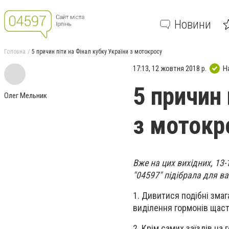
Новини
Головна
5 причин піти на Фінал кубку України з мотокросу
17:13, 12 жовтня 2018 р.
Н
5 причин 
Олег Мельник
з мотокр
Вже на цих вихідних, 13-
"04597" підібрала для ва
1. Дивитися подібні змаг
виділення гормонів щаст
2. Крім самих заїздів на