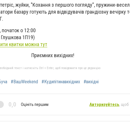
, тетріс, жуйки, "Кохання з першого погляду", пружини-весел
затори базару готують для відвідувачів грандіозну вечірку 
Г.
 початок о 12:00
. Глушкова 1П19)
пити квитки можна тут
Приємних вихідних!
бхідний текст і натисніть Ctrl + Enter, щоб повідомити про це редакцію
Буча
#ВашWeekend
#Кудипітинавихідних
#вихідні
0,0
Оцініть першим
Авторизуйтесь
, щоб