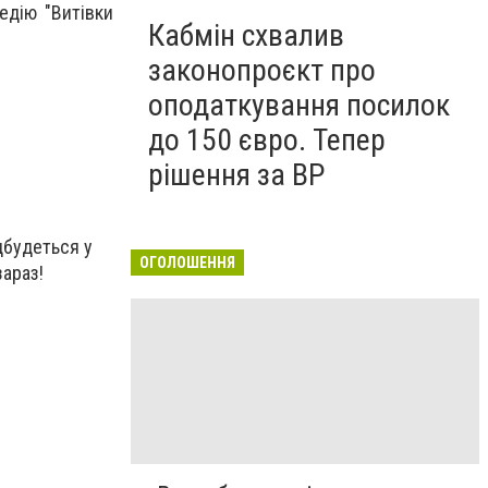
едію "Витівки
Кабмін схвалив
законопроєкт про
оподаткування посилок
до 150 євро. Тепер
рішення за ВР
дбудеться у
ОГОЛОШЕННЯ
зараз!