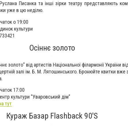
Руслана Писанка та інші зірки театру представляють ком
вки уже в цю неділю.
чаток о 19:00
динок культури
0733421
Осіннє золото
нє золото" від артистів Національної філармонії України ві
цертній залі ім. Б. М. Лятошинського. Бронюйте квитки вже 
а.
очаток 17:00
ентр культури "Уваровський дім"
а тут
Кураж Базар Flashback 90'S