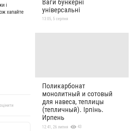
Ваги бункерні
ки і
універсальні
тож хапайте
13:05, 5 серпня
Поликарбонат
монолитный и сотовый
для навеса, теплицы
 оцінити
(тепличный). Ірпінь.
Ирпень
43
12:41, 26 липня