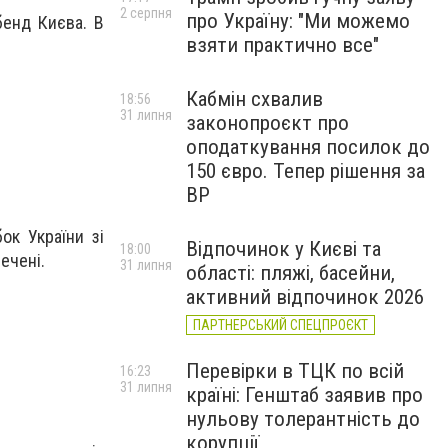
2 серпня
про Україну: "Ми можемо
-бенд Києва. В
взяти практично все"
Кабмін схвалив
18:56
31 липня
законопроєкт про
оподаткування посилок до
150 євро. Тепер рішення за
ВР
ок України зі
Відпочинок у Києві та
18:00
ечені.
31 липня
області: пляжі, басейни,
активний відпочинок 2026
ПАРТНЕРСЬКИЙ СПЕЦПРОЄКТ
Перевірки в ТЦК по всій
16:23
31 липня
країні: Генштаб заявив про
нульову толерантність до
корупції