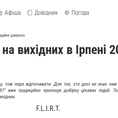
Афіша
Довідник
Погода
адійне джерело
 на вихідних в Ірпені 2
, тож пора відпочивати. Для тих, хто досі не знає чим
597" вже традиційно пропонує добірку цікавих подій. Т
ихідних.
F.L.I.R.T.