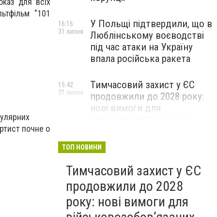
оказ для всіх
ьтфільм "101
У Польщі підтвердили, що в
16:16
31 липня
Люблінському воєводстві
під час атаки на Україну
впала російська ракета
Тимчасовий захист у ЄС
15:42
31 липня
продовжили до 2028 року:
нові вимоги для
опулярних
військовозобов’язаних
артист почне о
українців
ТОП НОВИНИ
Тимчасовий захист у ЄС
продовжили до 2028
року: нові вимоги для