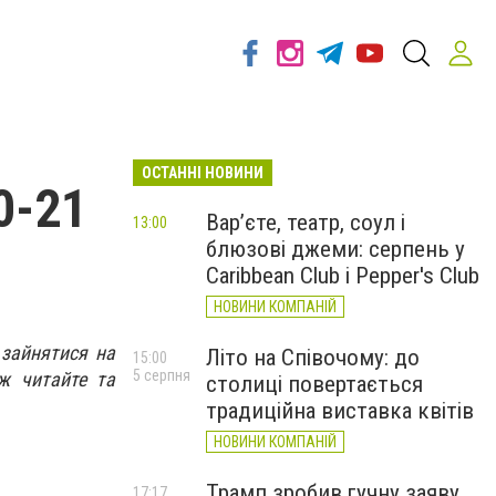
ОСТАННІ НОВИНИ
0-21
Вар’єте, театр, соул і
13:00
блюзові джеми: серпень у
Caribbean Club і Pepper's Club
НОВИНИ КОМПАНІЙ
 зайнятися на
Літо на Співочому: до
15:00
5 серпня
ож читайте та
столиці повертається
традиційна виставка квітів
НОВИНИ КОМПАНІЙ
Трамп зробив гучну заяву
17:17