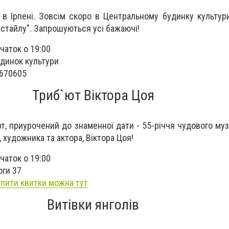
 в Ірпені. Зовсім скоро в Центральному будинку культур
істайлу". Запрошуються усі бажаючі!
чаток о 19:00
динок культури
6670605
Триб`ют Віктора Цоя
рт, приурочений до знаменної дати - 55-річчя чудового муз
 художника та актора, Віктора Цоя!
чаток о 19:00
оги 37
упити квитки можна тут
Витівки янголів