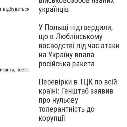
військовозобов’язаних
українців
и відбудеться
У Польщі підтвердили,
що в Люблінському
воєводстві під час атаки
на Україну впала
російська ракета
иканта, поета,
Перевірки в ТЦК по всій
країні: Генштаб заявив
про нульову
толерантність до
корупції