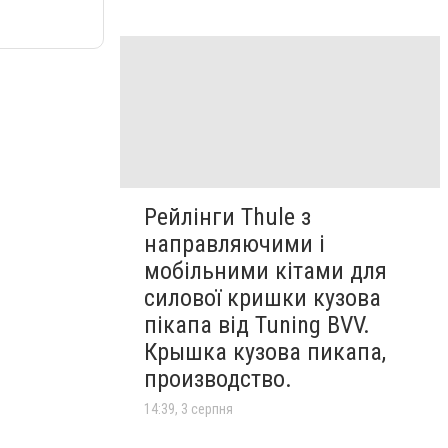
Рейлінги Thule з
направляючими і
мобільними кітами для
силової кришки кузова
пікапа від Tuning BVV.
Крышка кузова пикапа,
производство.
14:39, 3 серпня