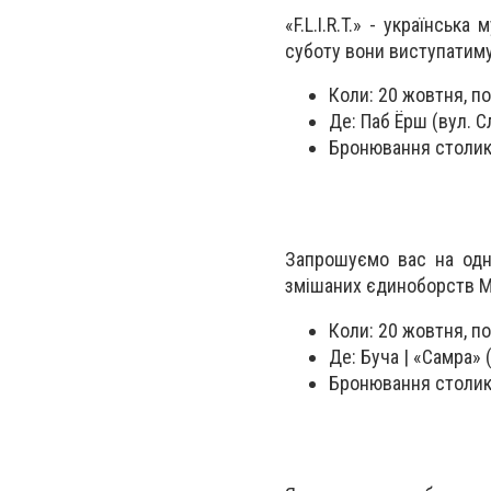
«F.L.I.R.T.» - українськ
суботу вони виступатимут
Коли: 20 жовтня, по
Де: Паб Ёрш (вул. С
Бронювання столикі
Запрошуємо вас на одне
змішаних єдиноборств ММ
Коли: 20 жовтня, по
Де: Буча | «Самра» (
Бронювання столикі