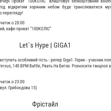
ечері Прокат "100КОЛІС" влаштовує безкоштовний кіноп
під відкритим зоряним небом буде транслюватися мул
о перегляду!
чаток о 20:00
ий, кафе-прокат "100КОЛІС"
Let`s Hype | GIGA1
 виступить особливий гість - репер Giga1. Герик - учасник п
Versus, 140 BPM Battle, Рвать На Битах. Розносити танцпол 
чаток о 23:00
 (вул. Грибоєдова 15)
Фрістайл