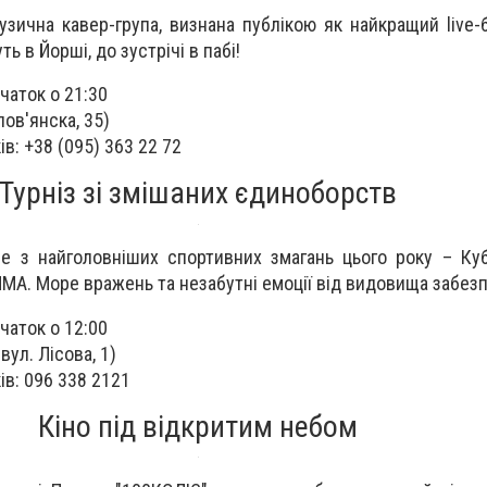
а музична кавер-група, визнана публікою як найкращий live
ь в Йорші, до зустрічі в пабі!
чаток о 21:30
лов'янска, 35)
в: +38 (095) 363 22 72
Турніз зі змішаних єдиноборств
 з найголовніших спортивних змагань цього року – Куб
А. Море вражень та незабутні емоції від видовища забезп
чаток о 12:00
вул. Лісова, 1)
в: 096 338 2121
Кіно під відкритим небом