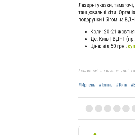
Лазерні указки, тамагочі
танцювальні хіти. Органі
подарунки і бігом на ВДН
Коли: 20-21 жовтня,
Де: Київ | ВДНГ (пр
Ціна: від 50 грн.,
ку
Якщо ви помітили помилку, виділіть нео
#Ирпень
#Ірпінь
#Київ
#