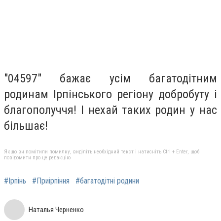
"04597" бажає усім багатодітним
родинам Ірпінського регіону добробуту і
благополуччя! І нехай таких родин у нас
більшає!
Якщо ви помітили помилку, виділіть необхідний текст і натисніть Ctrl + Enter, щоб
повідомити про це редакцію
#Ірпінь
#Приірпіння
#багатодітні родини
Наталья Черненко