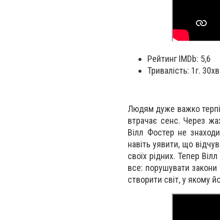
Рейтинг IMDb: 5,6
Тривалість: 1г. 30хв
Людям дуже важко терпіт
втрачає сенс. Через жах
Вілл Фостер не знаход
навіть уявити, що відчув
своїх рідних. Тепер Віл
все: порушувати закони 
створити світ, у якому й