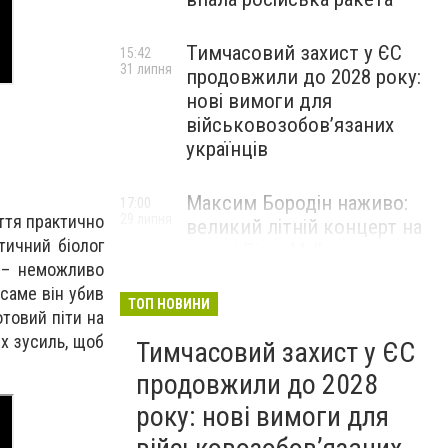
Тимчасовий захист у ЄС
15:42
31 липня
продовжили до 2028 року:
нові вимоги для
військовозобов’язаних
українців
Максим Бородін наживо:
17:00
иття практично
29 липня
великий літній концерт на
тичний біолог
терасі River Mall
и – неможливо
НОВИНИ КОМПАНІЙ
 саме він убив
ТОП НОВИНИ
отовий піти на
іх зусиль, щоб
Тимчасовий захист у ЄС
продовжили до 2028
року: нові вимоги для