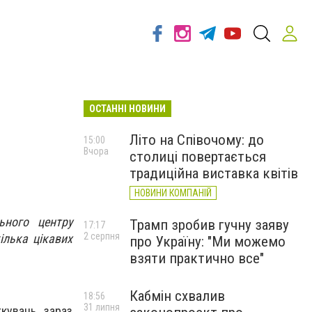
ОСТАННІ НОВИНИ
Літо на Співочому: до
15:00
Вчора
столиці повертається
традиційна виставка квітів
НОВИНИ КОМПАНІЙ
ьного центру
Трамп зробив гучну заяву
17:17
2 серпня
ілька цікавих
про Україну: "Ми можемо
взяти практично все"
Кабмін схвалив
18:56
31 липня
кувань зараз