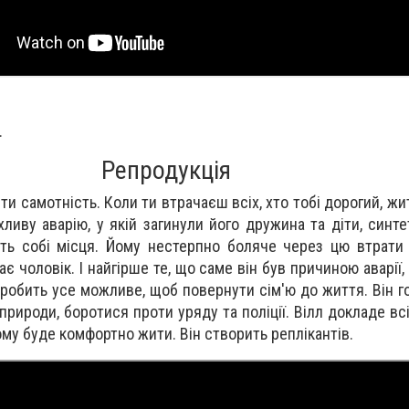
.
Репродукція
и самотність. Коли ти втрачаєш всіх, хто тобі дорогий, ж
ливу аварію, у якій загинули його дружина та діти, синте
ить собі місця. Йому нестерпно боляче через цю втрат
ає чоловік. І найгірше те, що саме він був причиною аварії,
л робить усе можливе, щоб повернути сім'ю до життя. Він г
природи, боротися проти уряду та поліції. Вілл докладе вс
ому буде комфортно жити. Він створить реплікантів.