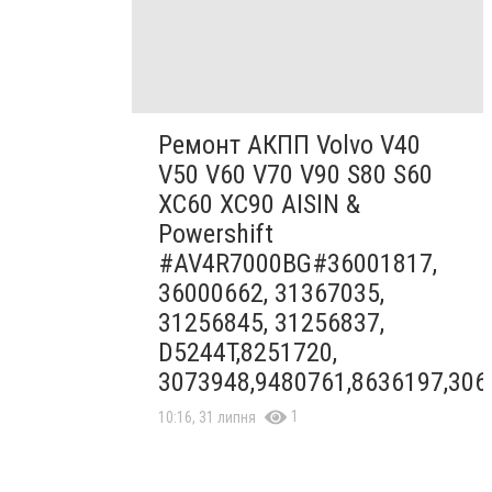
Ремонт АКПП Volvo V40
V50 V60 V70 V90 S80 S60
XC60 XC90 AISIN &
Powershift
#AV4R7000BG#36001817,
36000662, 31367035,
31256845, 31256837,
D5244T,8251720,
3073948,9480761,8636197,306
1
10:16, 31 липня