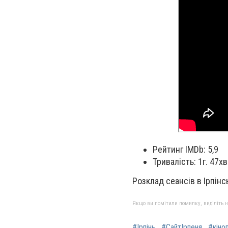
Рейтинг IMDb: 5,9
Тривалість: 1г. 47х
Розклад сеансів в Ірпінс
Якщо ви помітили помилку, виділіть нео
#Ірпінь
#СайтІрпеня
#кіно