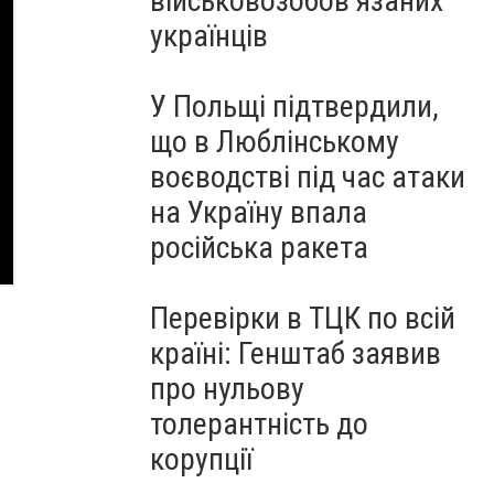
військовозобов’язаних
українців
У Польщі підтвердили,
що в Люблінському
воєводстві під час атаки
на Україну впала
російська ракета
Перевірки в ТЦК по всій
країні: Генштаб заявив
про нульову
толерантність до
корупції