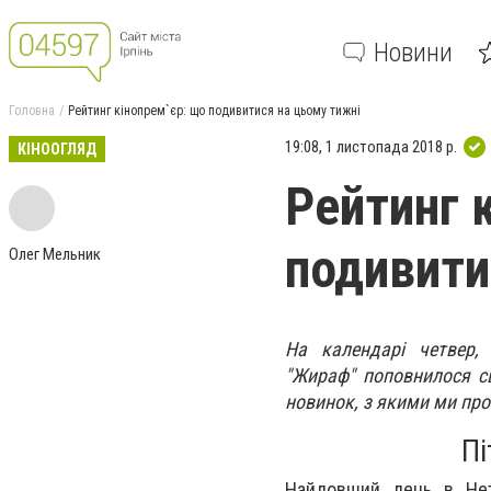
Новини
Головна
Рейтинг кінопрем`єр: що подивитися на цьому тижні
19:08, 1 листопада 2018 р.
КІНООГЛЯД
Рейтинг 
подивити
Олег Мельник
На календарі четвер,
"Жираф" поповнилося с
новинок, з якими ми пр
Пі
Найдовший день в Нетл