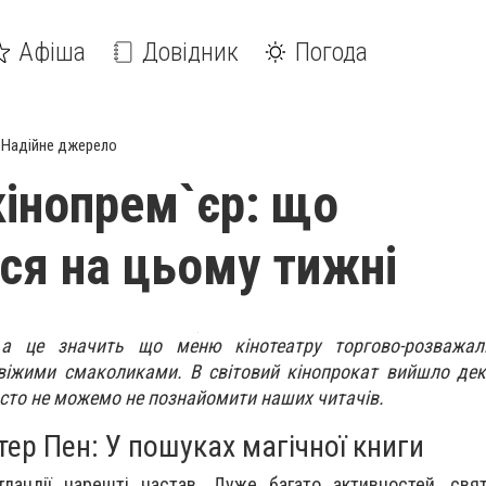
Афіша
Довідник
Погода
Надійне джерело
кінопрем`єр: що
ся на цьому тижні
 а це значить що меню кінотеатру торгово-розважал
віжими смаколиками. В світовий кінопрокат вийшло дек
осто не можемо не познайомити наших читачів.
тер Пен: У пошуках магічної книги
андії нарешті настав. Дуже багато активностей, свят