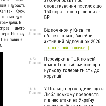
законопроєкт про
ів і дурості,
оподаткування посилок до
Капітан Крюк
150 євро. Тепер рішення за
 створив дуже
ВР
страждали. Він
раві. І цього
Відпочинок у Києві та
18:00
ітера. На кону
31 липня
області: пляжі, басейни,
р Пен повинен
активний відпочинок 2026
а.
ПАРТНЕРСЬКИЙ СПЕЦПРОЄКТ
Перевірки в ТЦК по всій
16:23
31 липня
країні: Генштаб заявив про
нульову толерантність до
корупції
У Польщі підтвердили, що в
16:16
31 липня
Люблінському воєводстві
під час атаки на Україну
впала російська ракета