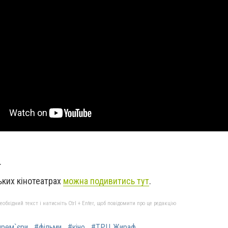
в.
ьких кінотеатрах
можна подивитись тут
.
бхідний текст і натисніть Ctrl + Enter, щоб повідомити про це редакцію
прем`єри
#фільми
#кіно
#ТРЦ Жираф