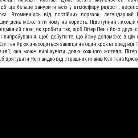
об ще більше занурити всіх у атмосферу радості, веселощ
пока. Втомившись від постійних поразок, легендарний 
ший день може піти йому на користь. Підступний лиходій
ідмінний план, як зробити так, щоб Пітер Пен і його друзі 
 випробування, щоб добути те, що йому допоможе в цій сп
Капітан Крюк знаходиться завжди на один крок вперед від П
андії, яка може вирішувати долю кожного жителя. Піте
б врятувати Нетландію від страшних планів Капітана Крюк