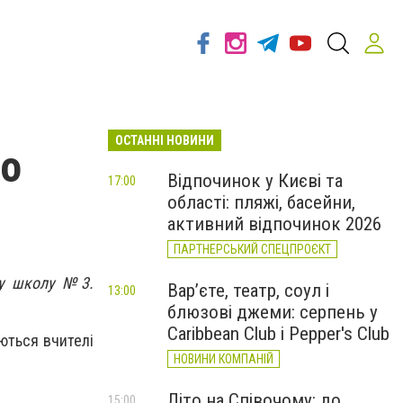
ОСТАННІ НОВИНИ
ро
Відпочинок у Києві та
17:00
області: пляжі, басейни,
активний відпочинок 2026
ПАРТНЕРСЬКИЙ СПЕЦПРОЄКТ
ку школу №3.
Вар’єте, театр, соул і
13:00
блюзові джеми: серпень у
Caribbean Club і Pepper's Club
ються вчителі
НОВИНИ КОМПАНІЙ
Літо на Співочому: до
15:00