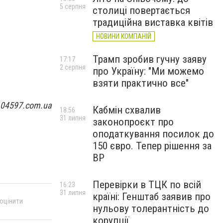
5 серпня
столиці повертається
традиційна виставка квітів
НОВИНИ КОМПАНІЙ
Трамп зробив гучну заяву
17:17
2 серпня
про Україну: "Ми можемо
взяти практично все"
 04597.com.ua
Кабмін схвалив
18:56
31 липня
законопроєкт про
оподаткування посилок до
150 євро. Тепер рішення за
ВР
Перевірки в ТЦК по всій
16:23
31 липня
країні: Генштаб заявив про
 оцінити
нульову толерантність до
корупції