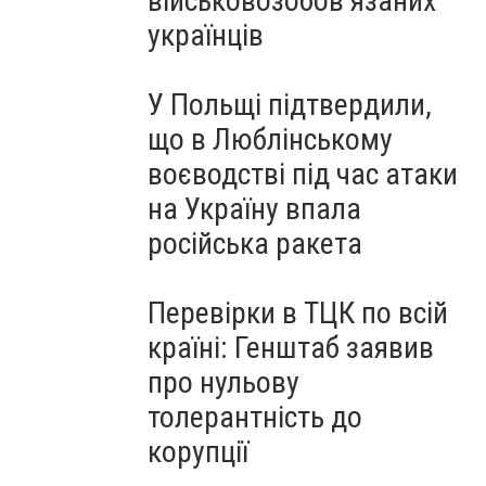
військовозобов’язаних
українців
У Польщі підтвердили,
що в Люблінському
воєводстві під час атаки
на Україну впала
російська ракета
Перевірки в ТЦК по всій
країні: Генштаб заявив
про нульову
толерантність до
корупції