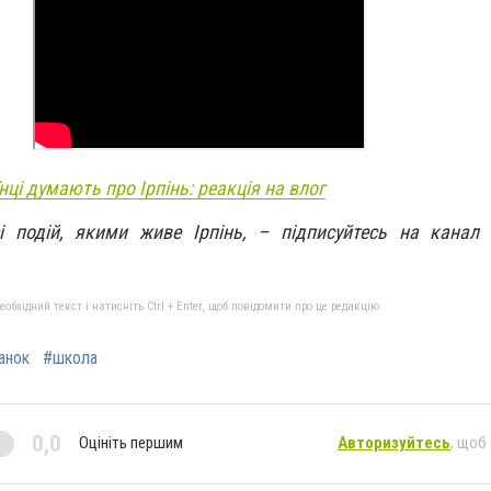
нці думають про Ірпінь: реакція на влог
сі подій, якими живе Ірпінь, – підписуйтесь на канал
бхідний текст і натисніть Ctrl + Enter, щоб повідомити про це редакцію
анок
#школа
0,0
Оцініть першим
Авторизуйтесь
, щоб