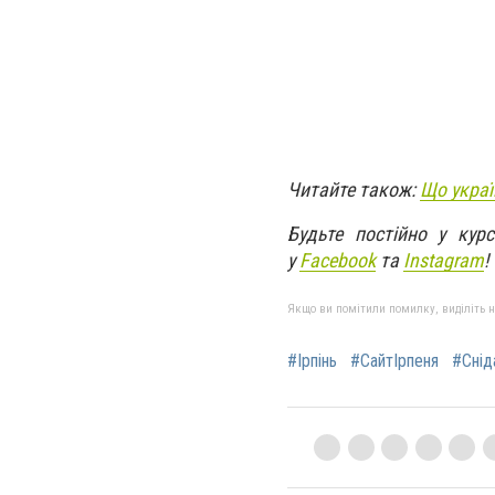
Читайте також:
Що украї
Будьте постійно у кур
у
Facebook
та
Instagram
!
Якщо ви помітили помилку, виділіть нео
#Ірпінь
#СайтІрпеня
#Снід