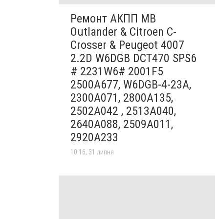
Ремонт АКПП MB
Outlander & Citroen C-
Crosser & Peugeot 4007
2.2D W6DGB DCT470 SPS6
# 2231W6# 2001F5
2500A677, W6DGB-4-23A,
2300A071, 2800A135,
2502A042 , 2513A040,
2640A088, 2509A011,
2920A233
10:16, 31 липня