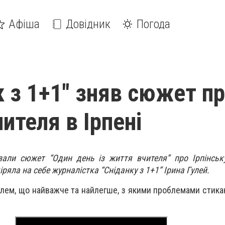
Афіша
Довідник
Погода
к з 1+1" зняв сюжет п
ителя в Ірпені
зали сюжет “Один день із життя вчителя” про Ірпінсь
ряла на себе журналістка “Сніданку з 1+1” Ірина Гулей.
елем, що найважче та найлегше, з якими проблемами стика