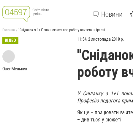
Новини
Головна
"Сніданок з 1+1" зняв сюжет про роботу вчителя в Ірпені
11:54, 2 листопада 2018 р.
ВІДЕО
"Снідано
роботу вч
Олег Мельник
У Сніданку з 1+1 пока
Професію педагога примі
Як це – працювати вчит
– дивіться у сюжеті: