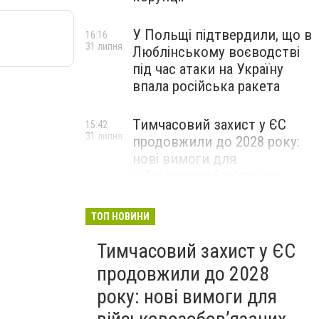
У Польщі підтвердили, що в
16:16
31 липня
Люблінському воєводстві
під час атаки на Україну
впала російська ракета
Тимчасовий захист у ЄС
15:42
31 липня
продовжили до 2028 року:
нові вимоги для
військовозобов’язаних
українців
ТОП НОВИНИ
Тимчасовий захист у ЄС
продовжили до 2028
року: нові вимоги для