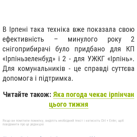
В Ірпені така техніка вже показала свою
ефективність – минулого року 2
снігоприбирачі було придбано для КП
«Ірпіньзеленбуд» і 2 - для УЖКГ «Ірпінь».
Для комунальників - це справді суттєва
допомога і підтримка.
Читайте також:
Яка погода чекає ірпінчан
цього тижня
Якщо ви помітили помилку, виділіть необхідний текст і натисніть Ctrl + Enter, щоб
повідомити про це редакцію