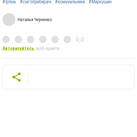
#Ірпінь
#снігоприбирачі
#комунальники
#Маркушин
Наталья Черненко
0,0
Авторизуйтесь
, щоб оцінити