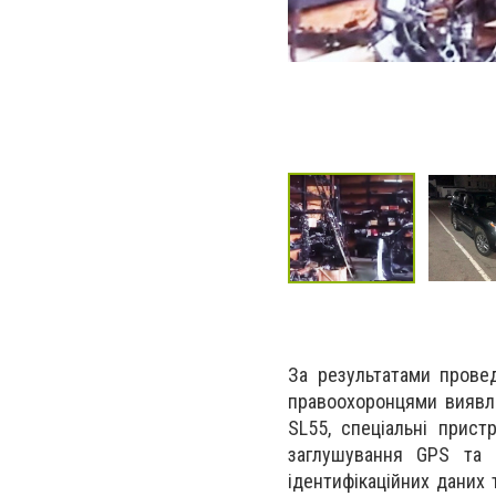
За результатами прове
правоохоронцями виявле
SL55, спеціальні прист
заглушування GPS та 
ідентифікаційних даних 