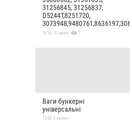
31256845, 31256837,
D5244T,8251720,
3073948,9480761,8636197,306
1
10:16, 31 липня
Ваги бункерні
універсальні
13:05, 5 серпня