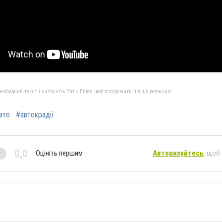
бхідний текст і натисніть Ctrl + Enter, щоб повідомити про це редакцію
вто
#автокрадії
0,0
Оцініть першим
Авторизуйтесь
, щоб