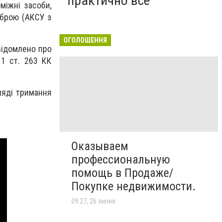
практично все"
міжні засоби,
 зброю (АКСУ з
ОГОЛОШЕННЯ
відомлено про
 1 ст. 263 КК
ляді тримання
Оказываем
профессиональную
помощь в Продаже/
Покупке недвижимости.
09:27, 26 липня