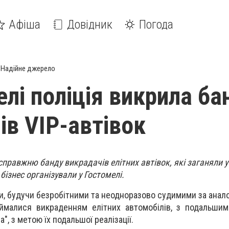
Афіша
Довідник
Погода
Надійне джерело
елі поліція викрила ба
ів VIP-автівок
правжню банду викрадачів елітних автівок, які заганяли у
бізнес організували у Гостомелі.
и, будучи безробітними та неодноразово судимими за анало
ймалися викраденням елітних автомобілів, з подальшим
", з метою їх подальшої реалізації.