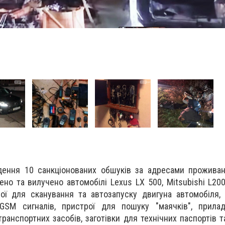
дення 10 санкціонованих обшуків за адресами проживан
но та вилучено автомобілі Lexus LX 500, Mitsubishi L20
рої для сканування та автозапуску двигуна автомобіля,
GSM сигналів, пристрої для пошуку "маячків", прила
транспортних засобів, заготівки для технічних паспортів т