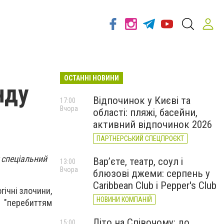
ОСТАННІ НОВИНИ
нду
Відпочинок у Києві та
17:00
Вчора
області: пляжі, басейни,
активний відпочинок 2026
ПАРТНЕРСЬКИЙ СПЕЦПРОЄКТ
 спеціальний
Вар’єте, театр, соул і
13:00
Вчора
блюзові джеми: серпень у
Caribbean Club і Pepper's Club
гічні злочини,
НОВИНИ КОМПАНІЙ
 "перебиттям
Літо на Співочому: до
15:00