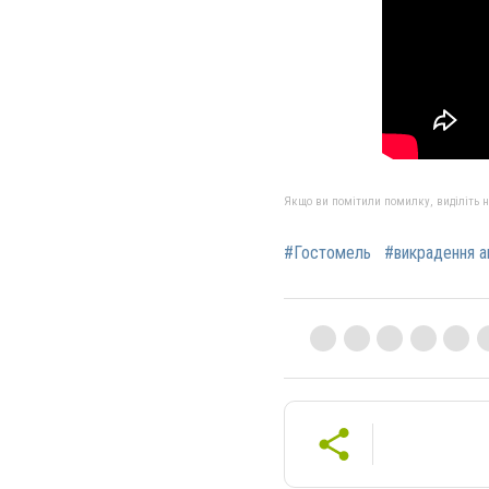
Якщо ви помітили помилку, виділіть нео
#Гостомель
#викрадення а