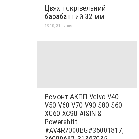
Цвях покрівельний
барабанний 32 мм
13:10, 31 липня
Ремонт АКПП Volvo V40
V50 V60 V70 V90 S80 S60
XC60 XC90 AISIN &
Powershift
#AV4R7000BG#36001817,
36000662, 31367035,