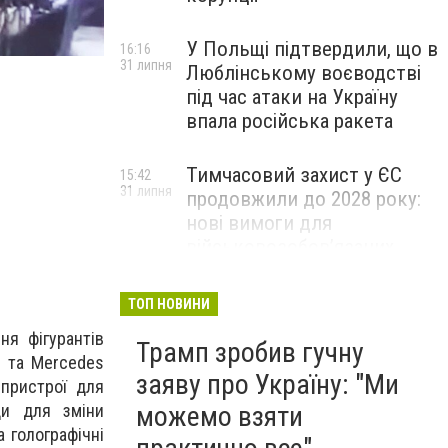
У Польщі підтвердили, що в
16:16
31 липня
Люблінському воєводстві
під час атаки на Україну
впала російська ракета
Тимчасовий захист у ЄС
15:42
31 липня
продовжили до 2028 року:
нові вимоги для
військовозобов’язаних
українців
ТОП НОВИНИ
ня фігурантів
Трамп зробив гучну
0 та Mercedes
заяву про Україну: "Ми
 пристрої для
ди для зміни
можемо взяти
а голографічні