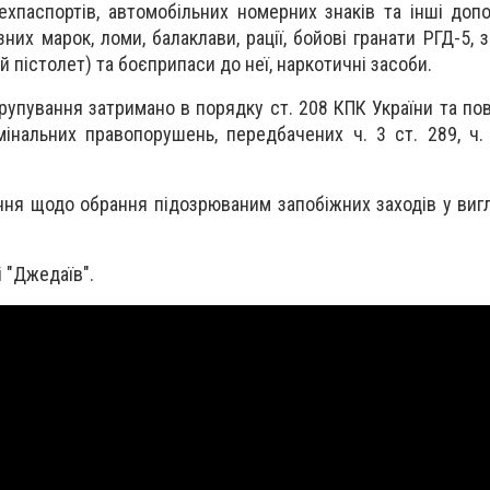
ехпаспортів, автомобільних номерних знаків та інші допо
зних марок, ломи, балаклави, рації, бойові гранати РГД-5,
 пістолет) та боєприпаси до неї, наркотичні засоби.
рупування затримано в порядку ст. 208 КПК України та по
мінальних правопорушень, передбачених ч. 3 ст. 289, ч.
ння щодо обрання підозрюваним запобіжних заходів у виг
 "Джедаїв".