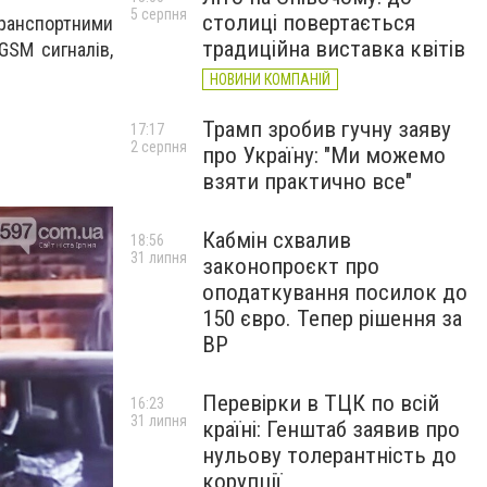
5 серпня
столиці повертається
транспортними
традиційна виставка квітів
GSM сигналів,
НОВИНИ КОМПАНІЙ
Трамп зробив гучну заяву
17:17
2 серпня
про Україну: "Ми можемо
взяти практично все"
Кабмін схвалив
18:56
31 липня
законопроєкт про
оподаткування посилок до
150 євро. Тепер рішення за
ВР
Перевірки в ТЦК по всій
16:23
31 липня
країні: Генштаб заявив про
нульову толерантність до
корупції