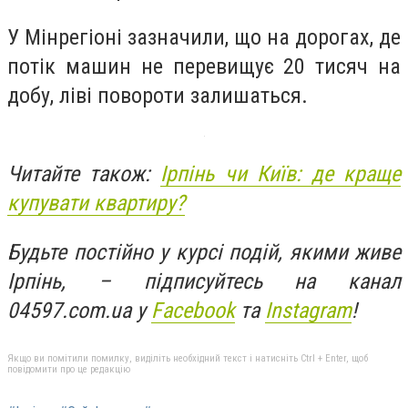
У Мінрегіоні зазначили, що на дорогах, де
потік машин не перевищує 20 тисяч на
добу, ліві повороти залишаться.
Читайте також:
Ірпінь чи Київ: де краще
купувати квартиру?
Будьте постійно у курсі подій, якими живе
Ірпінь, – підписуйтесь на канал
04597.com.ua у
Facebook
та
Instagram
!
Якщо ви помітили помилку, виділіть необхідний текст і натисніть Ctrl + Enter, щоб
повідомити про це редакцію