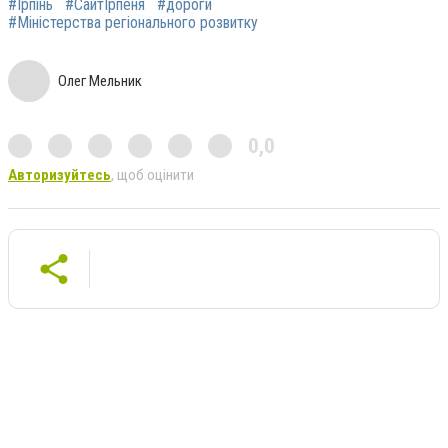
#Ірпінь
#СайтІрпеня
#дороги
#Міністерства регіонального розвитку
Олег Мельник
0,0
Авторизуйтесь
, щоб оцінити