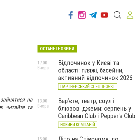
ОСТАННІ НОВИНИ
Відпочинок у Києві та
17:00
Вчора
області: пляжі, басейни,
активний відпочинок 2026
ПАРТНЕРСЬКИЙ СПЕЦПРОЄКТ
 зайнятися на
Вар’єте, театр, соул і
13:00
Вчора
ож читайте та
блюзові джеми: серпень у
Caribbean Club і Pepper's Club
НОВИНИ КОМПАНІЙ
Літо на Співочому: до
15:00