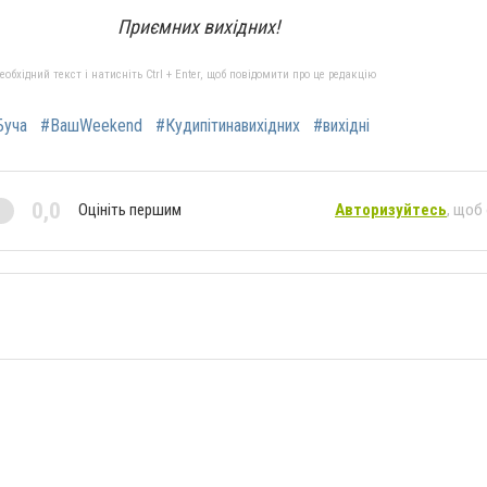
Приємних вихідних!
бхідний текст і натисніть Ctrl + Enter, щоб повідомити про це редакцію
Буча
#ВашWeekend
#Кудипітинавихідних
#вихідні
0,0
Оцініть першим
Авторизуйтесь
, щоб