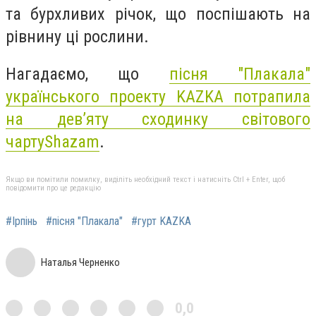
та бурхливих річок, що поспішають на
рівнину ці рослини.
Нагадаємо, що
пісня "Плакала"
українського проекту KAZKA потрапила
на дев’яту сходинку світового
чарту
Shazam
.
Якщо ви помітили помилку, виділіть необхідний текст і натисніть Ctrl + Enter, щоб
повідомити про це редакцію
#Ірпінь
#пісня "Плакала"
#гурт KAZKA
Наталья Черненко
0,0