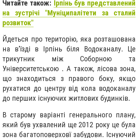
Читайте також:
Ірпінь був представлений
на зустрічі "Муніципалітети за сталий
розвиток"
Йдеться про територію, яка розташована
на в’їзді в Ірпінь біля Водоканалу. Це
трикутник між Соборною та
Університетською . А також, лісова зона,
що знаходиться з правого боку, якщо
рухатися до центру від кола водоканалу
до перших існуючих житлових будинків.
В старому варіанті генерального плану,
який був ухвалений ще 2012 року це була
зона багатоповерховї забудови. Існуючий