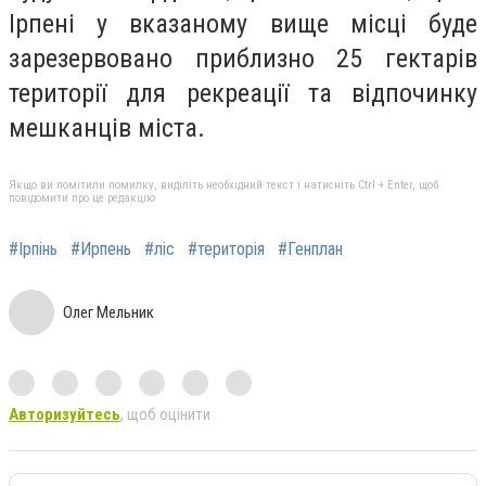
Ірпені у вказаному вище місці буде
зарезервовано приблизно 25 гектарів
території для рекреації та відпочинку
мешканців міста.
Якщо ви помітили помилку, виділіть необхідний текст і натисніть Ctrl + Enter, щоб
повідомити про це редакцію
#Ірпінь
#Ирпень
#ліс
#територія
#Генплан
Олег Мельник
Авторизуйтесь
, щоб оцінити