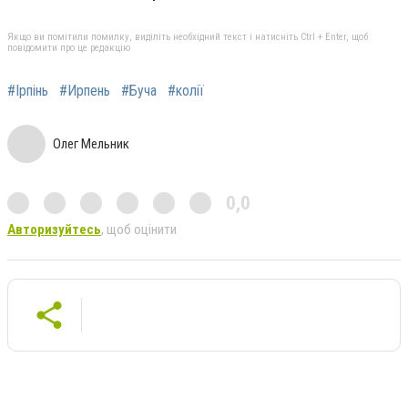
Якщо ви помітили помилку, виділіть необхідний текст і натисніть Ctrl + Enter, щоб
повідомити про це редакцію
#Ірпінь
#Ирпень
#Буча
#колії
Олег Мельник
0,0
Авторизуйтесь
, щоб оцінити