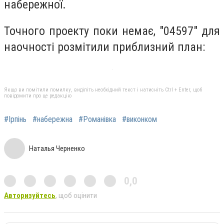
набережної.
Точного проекту поки немає, "04597" для
наочності розмітили приблизний план:
Якщо ви помітили помилку, виділіть необхідний текст і натисніть Ctrl + Enter, щоб
повідомити про це редакцію
#Ірпінь
#набережна
#Романівка
#виконком
Наталья Черненко
0,0
Авторизуйтесь
, щоб оцінити