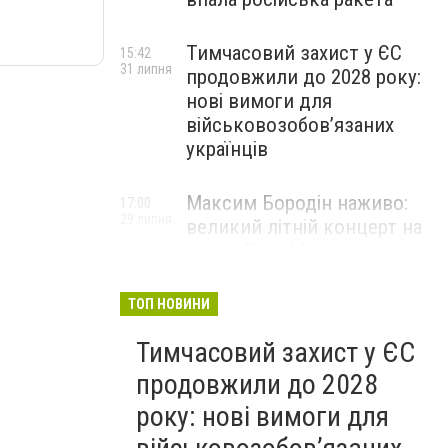
Тимчасовий захист у ЄС
15:42
31 липня
продовжили до 2028 року:
нові вимоги для
військовозобов’язаних
українців
Максим Бородін наживо:
17:00
29 липня
великий літній концерт на
терасі River Mall
НОВИНИ КОМПАНІЙ
ТОП НОВИНИ
Тимчасовий захист у ЄС
продовжили до 2028
року: нові вимоги для