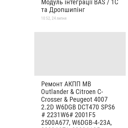
Модуль інтеграції BAS / 1C
та Дропшипінг
10:52, 24 липня
Ремонт АКПП MB
Outlander & Citroen C-
Crosser & Peugeot 4007
2.2D W6DGB DCT470 SPS6
# 2231W6# 2001F5
2500A677, W6DGB-4-23A,