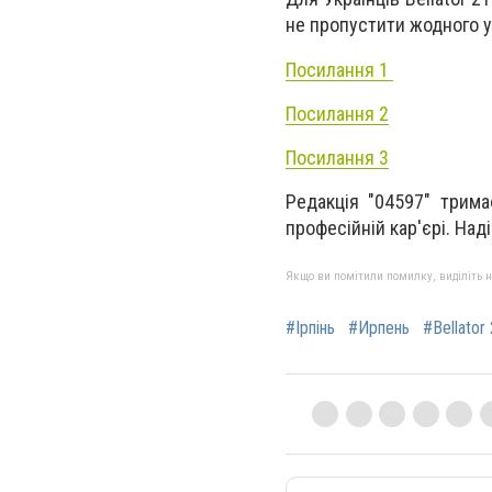
не пропустити жодного у
Посилання 1
Посилання 2
Посилання 3
Редакція "04597" трима
професійній кар'єрі. На
Якщо ви помітили помилку, виділіть нео
#Ірпінь
#Ирпень
#Bellator