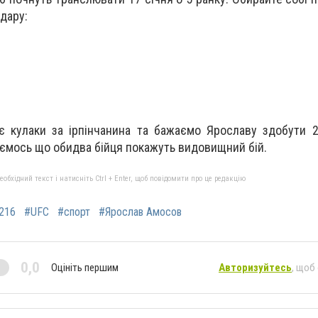
дару:
є кулаки за ірпінчанина та бажаємо Ярославу здобути 
діємось що обидва бійця покажуть видовищний бій.
бхідний текст і натисніть Ctrl + Enter, щоб повідомити про це редакцію
 216
#UFC
#спорт
#Ярослав Амосов
0,0
Оцініть першим
Авторизуйтесь
, щоб