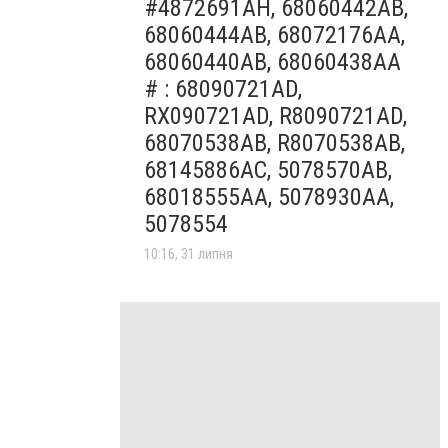
#4872691AH, 68060442AB,
68060444AB, 68072176AA,
68060440AB, 68060438AA
# : 68090721AD,
RX090721AD, R8090721AD,
68070538AB, R8070538AB,
68145886AC, 5078570AB,
68018555AA, 5078930AA,
5078554
10:16, 31 липня