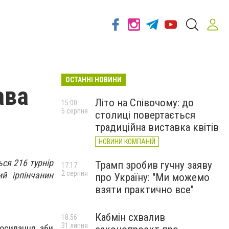
ОСТАННІ НОВИНИ
ава
Літо на Співочому: до
15:00
5 серпня
столиці повертається
традиційна виставка квітів
НОВИНИ КОМПАНІЙ
ься 216 турнір
Трамп зробив гучну заяву
17:17
2 серпня
ий ірпінчанин
про Україну: "Ми можемо
взяти практично все"
Кабмін схвалив
18:56
31 липня
посилання, аби