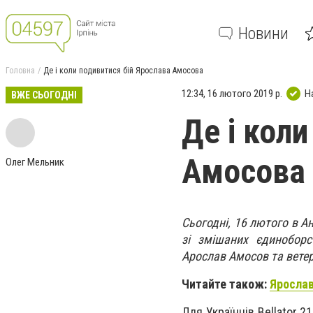
Новини
Головна
Де і коли подивитися бій Ярослава Амосова
12:34, 16 лютого 2019 р.
Н
ВЖЕ СЬОГОДНІ
Де і кол
Амосова
Олег Мельник
Сьогодні, 16 лютого в А
зі змішаних єдиноборст
Арослав Амосов та ветер
Читайте також:
Ярослав
Для Українців Bellator 2