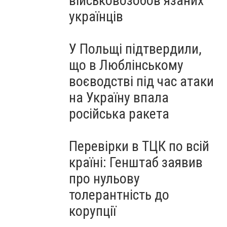
військовозобов’язаних
українців
У Польщі підтвердили,
що в Люблінському
воєводстві під час атаки
на Україну впала
російська ракета
Перевірки в ТЦК по всій
країні: Генштаб заявив
про нульову
толерантність до
корупції