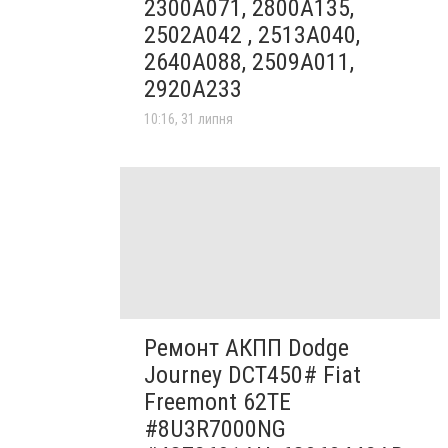
2300A071, 2800A135,
2502A042 , 2513A040,
2640A088, 2509A011,
2920A233
10:16, 31 липня
Ремонт АКПП Dodge
Journey DCT450# Fiat
Freemont 62TE
#8U3R7000NG