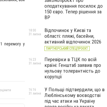
законопроєкт про
оподаткування посилок до
150 євро. Тепер рішення за
ВР
Відпочинок у Києві та
18:00
31 липня
області: пляжі, басейни,
активний відпочинок 2026
21 перемогу у
ПАРТНЕРСЬКИЙ СПЕЦПРОЄКТ
Перевірки в ТЦК по всій
16:23
31 липня
країні: Генштаб заявив про
нульову толерантність до
корупції
У Польщі підтвердили, що в
16:16
 оцінити
31 липня
Люблінському воєводстві
під час атаки на Україну
впала російська ракета