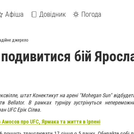
Афіша
Довідник
Погода
адійне джерело
и подивитися бій Яросл
нксвілле, штат Конектикут на арені "Mohegan Sun" відбудет
в Bellator. В рамках турніру зустрінуться непереможн
ан UFC Ерік Сілва.
 Амосов про UFC, Ярмака та життя в Ірпені
16 почнуть транслювати 17 січня о 5 ранку. Обирайте собі 