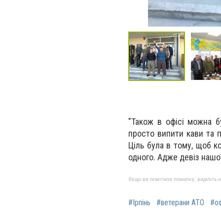
"Також в офісі можна б
просто випити кави та п
Ціль була в тому, щоб к
одного. Адже девіз нашої
Якщо ви помітили помилку, виділіть нео
#Ірпінь
#ветерани АТО
#о