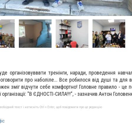
уде організовувввти тренінги, наради, проведення навчал
оговорити про наболіле... Все робилося від душі та для в
ожен зміг відчути себе комфортно! Головне правило - це п
 організації: "В ЄДНОСТІ-СИЛА!!!", - зазначив Антон Головен
бхідний текст і натисніть Ctrl + Enter, щоб повідомити про це редакцію
фіс