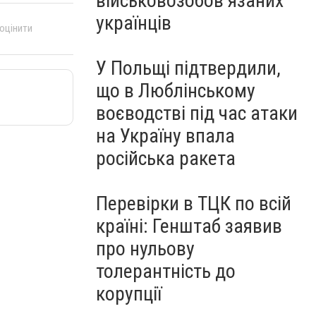
військовозобов’язаних
українців
 оцінити
У Польщі підтвердили,
що в Люблінському
воєводстві під час атаки
на Україну впала
російська ракета
Перевірки в ТЦК по всій
країні: Генштаб заявив
про нульову
толерантність до
корупції