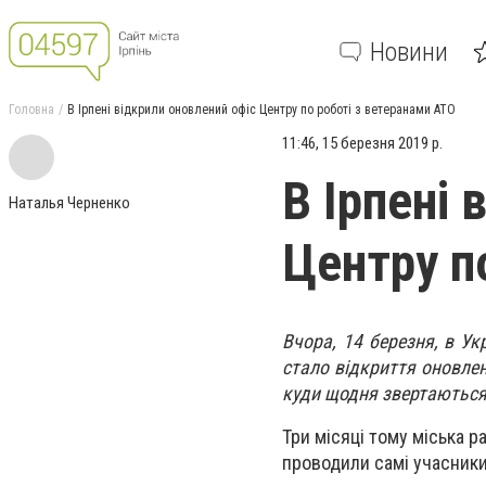
Новини
Головна
В Ірпені відкрили оновлений офіс Центру по роботі з ветеранами АТО
11:46, 15 березня 2019 р.
В Ірпені 
Наталья Черненко
Центру п
Вчора, 14 березня, в У
стало відкриття оновлен
куди щодня звертаються
Три місяці тому міська р
проводили самі учасники