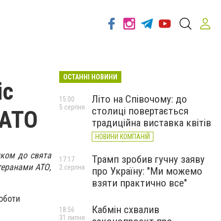
ОСТАННІ НОВИНИ
іс
Літо на Співочому: до
15:00
5 серпня
столиці повертається
 АТО
традиційна виставка квітів
НОВИНИ КОМПАНІЙ
нком до свята
Трамп зробив гучну заяву
17:17
етеранами АТО,
2 серпня
про Україну: "Ми можемо
взяти практично все"
роботи
Кабмін схвалив
18:56
31 липня