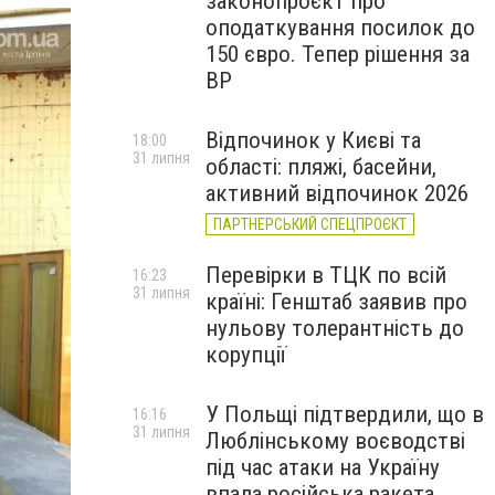
законопроєкт про
оподаткування посилок до
150 євро. Тепер рішення за
ВР
Відпочинок у Києві та
18:00
31 липня
області: пляжі, басейни,
активний відпочинок 2026
ПАРТНЕРСЬКИЙ СПЕЦПРОЄКТ
Перевірки в ТЦК по всій
16:23
31 липня
країні: Генштаб заявив про
нульову толерантність до
корупції
У Польщі підтвердили, що в
16:16
31 липня
Люблінському воєводстві
під час атаки на Україну
впала російська ракета