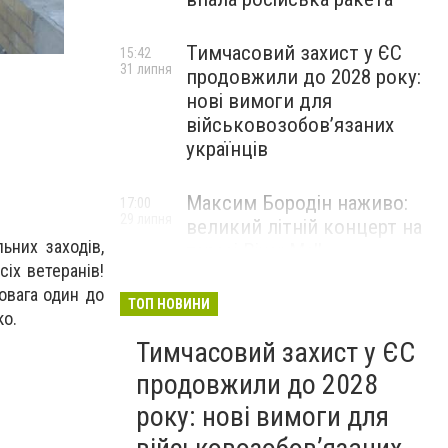
Тимчасовий захист у ЄС
15:42
31 липня
продовжили до 2028 року:
нові вимоги для
військовозобов’язаних
українців
Максим Бородін наживо:
17:00
29 липня
великий літній концерт на
ьних заходів,
терасі River Mall
сіх ветеранів!
НОВИНИ КОМПАНІЙ
овага один до
ТОП НОВИНИ
ко.
Тимчасовий захист у ЄС
продовжили до 2028
року: нові вимоги для