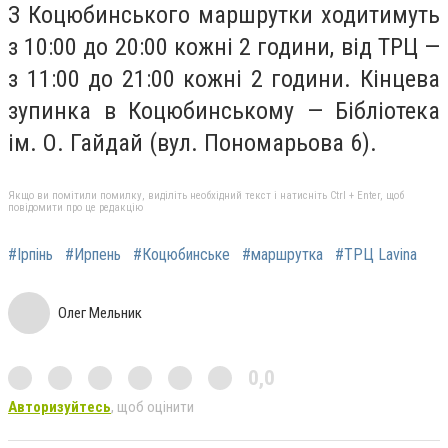
З Коцюбинського маршрутки ходитимуть
з 10:00 до 20:00 кожні 2 години, від ТРЦ —
з 11:00 до 21:00 кожні 2 години. Кінцева
зупинка в Коцюбинському — Бібліотека
ім. О. Гайдай (вул. Пономарьова 6).
Якщо ви помітили помилку, виділіть необхідний текст і натисніть Ctrl + Enter, щоб
повідомити про це редакцію
#Ірпінь
#Ирпень
#Коцюбинське
#маршрутка
#ТРЦ Lavina
Олег Мельник
0,0
Авторизуйтесь
, щоб оцінити