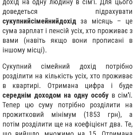
дохід на одну людину в сім'ї. Для цього
доведеться підрахувати
сукупний
сімейний
дохід
за місяць – це
сума зарплат і пенсій усіх, хто проживає з
вами (навіть якщо вони прописані в
іншому місці).
Сукупний сімейний дохід потрібно
розділити на кількість усіх, хто проживає
в квартирі. Отримана цифра і буде
середнім
доходом на одну особу
в сім'ї.
Тепер цю суму потрібно розділити на
прожитковий мінімум (1853 грн), а
потім розділити ще на коефіцієнт два. Те,
що вийшло, множимо на 15. Отримана