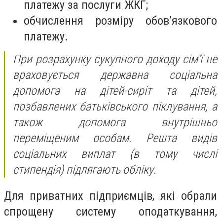
платежу за послуги ЖКГ;
обчислення розміру обов’язкового
платежу.
При
розрахунку
сукупного
доходу
сім’ї
не
враховується
державна
соц
іальна
допомога
на
дітей-сиріт
та
дітей
,
позбавлених
батьківського
піклування
, а
також
допомога
внутрішньо
переміщеним
особам.
Решта
видів
соц
іальних
виплат
(в тому
числі
стипендія
)
підлягають
обліку
.
Для приватних підприємців, які обрали
спрощену систему оподаткування,