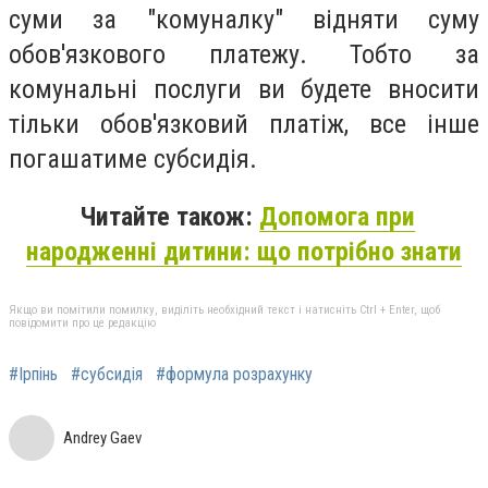
суми за "комуналку" відняти суму
обов'язкового платежу. Тобто за
комунальні послуги ви будете вносити
тільки обов'язковий платіж, все інше
погашатиме субсидія.
Читайте також:
Допомога при
народженні дитини: що потрібно знати
Якщо ви помітили помилку, виділіть необхідний текст і натисніть Ctrl + Enter, щоб
повідомити про це редакцію
#Ірпінь
#субсидія
#формула розрахунку
Andrey Gaev