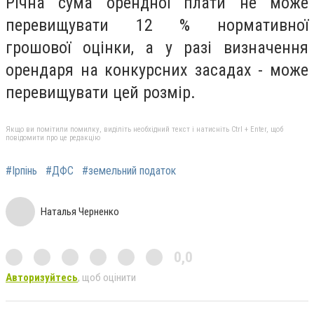
Річна сума орендної плати не може
перевищувати 12 % нормативної
грошової оцінки, а у разі визначення
орендаря на конкурсних засадах - може
перевищувати цей розмір.
Якщо ви помітили помилку, виділіть необхідний текст і натисніть Ctrl + Enter, щоб
повідомити про це редакцію
#Ірпінь
#ДФС
#земельний податок
Наталья Черненко
0,0
Авторизуйтесь
, щоб оцінити