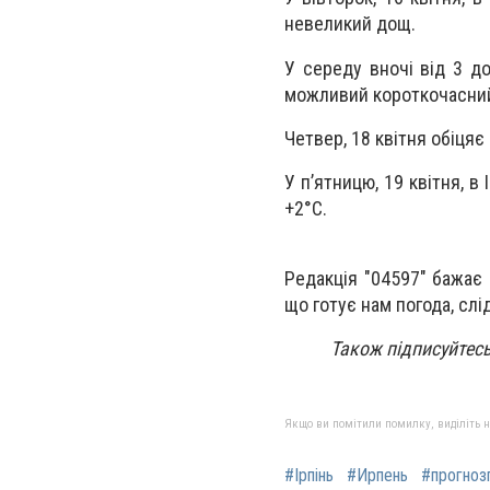
невеликий дощ.
У середу вночі від 3 до
можливий короткочасни
Четвер, 18 квітня обіцяє 
У п’ятницю, 19 квітня, в
+2°C.
Редакція "04597" бажає 
що готує нам погода, слі
Також підписуйтесь
Якщо ви помітили помилку, виділіть нео
#Ірпінь
#Ирпень
#прогноз