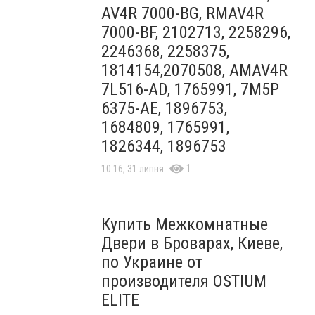
AV4R 7000-BG, RMAV4R
7000-BF, 2102713, 2258296,
2246368, 2258375,
1814154,2070508, AMAV4R
7L516-AD, 1765991, 7M5P
6375-AE, 1896753,
1684809, 1765991,
1826344, 1896753
1
10:16, 31 липня
Купить Межкомнатные
Двери в Броварах, Киеве,
по Украине от
производителя OSTIUM
ELITE