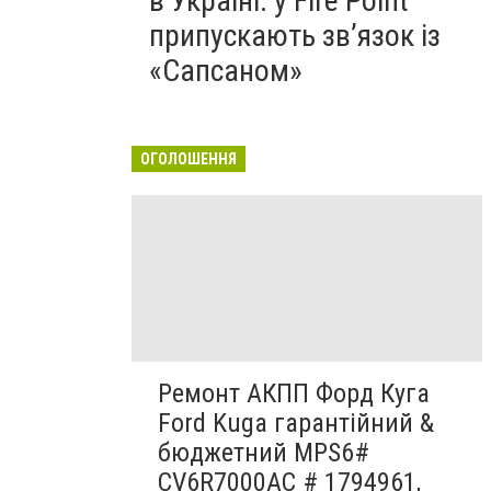
в Україні: у Fire Point
припускають зв’язок із
«Сапсаном»
ОГОЛОШЕННЯ
Ремонт АКПП Форд Куга
Ford Kuga гарантійний &
бюджетний MPS6#
CV6R7000AC # 1794961,