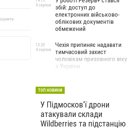
У роботі Резерв+ стався
14:15
4 серпня
збій: доступ до
електронних військово-
 оцінити
облікових документів
обмежений
Чехія припиняє надавати
13:20
4 серпня
тимчасовий захист
чоловікам призовного віку
з України
ТОП НОВИНИ
У Підмосков’ї дрони
атакували склади
Wildberries та підстанцію