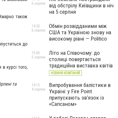
6 серпня
від обстрілу Київщини в ніч
на 5 серпня
 Хмарно також
Обмін розвідданими між
14:20
6 серпня
США та Україною знову на
високому рівні — Politico
 опуститься до
Літо на Співочому: до
15:00
5 серпня
столиці повертається
традиційна виставка квітів
 в курсі того,
НОВИНИ КОМПАНІЙ
Ірпені та
Випробування балістики в
14:15
4 серпня
Україні: у Fire Point
припускають зв’язок із
«Сапсаном»