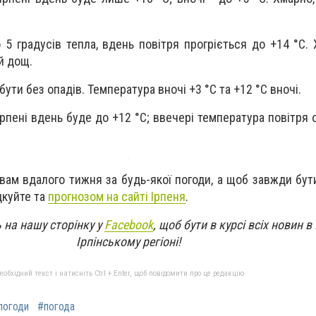
 5 градусів тепла, вдень повітря прогріється до +14 °C.
й дощ.
бути без опадів. Температура вночі +3 °C та +12 °C вночі.
 Ірпені вдень буде до +12 °C; ввечері температура повітря
вам вдалого тижня за будь-якої погоди, а щоб завжди бути
дкуйте та
прогнозом на сайті Ірпеня
.
 на нашу сторінку у
Facebook
, щоб бути в курсі всіх новин в 
Ірпінському регіоні!
бхідний текст і натисніть Ctrl + Enter, щоб повідомити про це редакцію
погоди
#погода