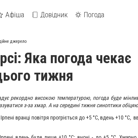
Афіша
Довідник
Погода
дійне джерело
рсі: Яка погода чекає
 цього тижня
адує рекордно високою температурою, погода буде мінлив
казуватися з-за хмар. А на середині тижня синоптики обіця
 Ірпені вранці повітря прогріється до +5 °C, вдень +10 °C, 
в Ірпені вдень буде лише +10 °C; вночі - до +5 °C. Хмарн