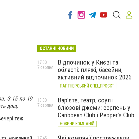
ОСТАННІ НОВИНИ
Відпочинок у Києві та
17:00
7 серпня
області: пляжі, басейни,
активний відпочинок 2026
ПАРТНЕРСЬКИЙ СПЕЦПРОЄКТ
а. З 15 по 19
Вар’єте, театр, соул і
13:00
ють дощ.
7 серпня
блюзові джеми: серпень у
Caribbean Club і Pepper's Club
ввечері теж
НОВИНИ КОМПАНІЙ
Які компанії постраждали
о, та можливий
17:45