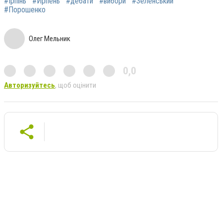
#Ірпінь
#Ирпень
#дебати
#вибори
#Зеленський
#Порошенко
Олег Мельник
0,0
Авторизуйтесь
, щоб оцінити