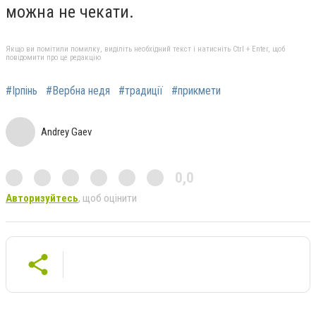
можна не чекати.
Якщо ви помітили помилку, виділіть необхідний текст і натисніть Ctrl + Enter, щоб
повідомити про це редакцію
#Ірпінь
#Вербна недя
#традиції
#прикмети
Andrey Gaev
0,0
Авторизуйтесь
, щоб оцінити