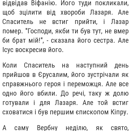
відвідав Віфанію. Його туди покликали,
щоб зцілити від хвороби Лазаря. Але
Спаситель не встиг прийти, і Лазар
помер. "Господи, якби ти був тут, не вмер
би брат мій!", - сказала його сестра. Але
Ісус воскресив його.
Коли Спаситель на наступний день
прийшов в Єрусалим, його зустрічали як
справжнього героя і переможця. Але все
одно його вбили. До речі, таку ж долю
готували і для Лазаря. Але той встиг
сховатися і був першим єпископом Кіпру.
А саму Вербну неділю, як свято,