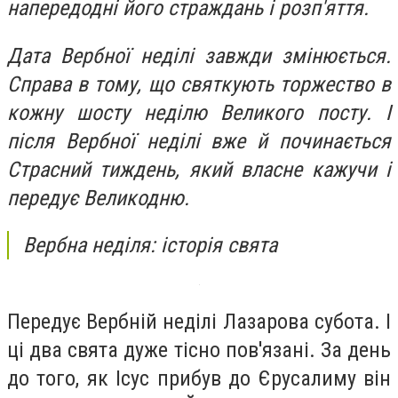
напередодні його страждань і розп'яття.
Дата Вербної неділі завжди змінюється.
Справа в тому, що святкують торжество в
кожну шосту неділю Великого посту. І
після Вербної неділі вже й починається
Страсний тиждень, який власне кажучи і
передує Великодню.
Вербна неділя: історія свята
Передує Вербній неділі Лазарова субота. І
ці два свята дуже тісно пов'язані. За день
до того, як Ісус прибув до Єрусалиму він