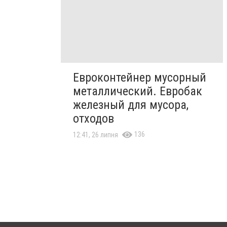
Евроконтейнер мусорный
металлический. Евробак
железный для мусора,
отходов
136
12:41, 26 липня