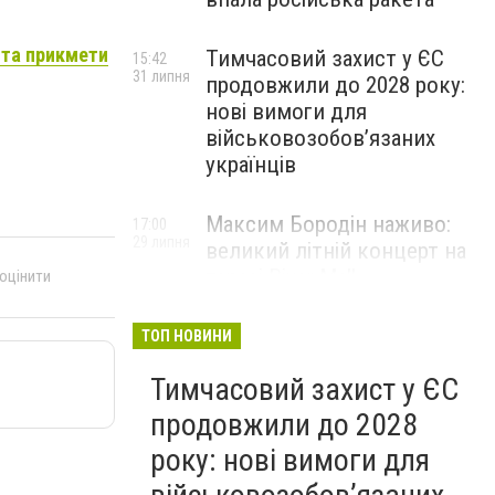
 та прикмети
Тимчасовий захист у ЄС
15:42
31 липня
продовжили до 2028 року:
нові вимоги для
військовозобов’язаних
українців
Максим Бородін наживо:
17:00
29 липня
великий літній концерт на
терасі River Mall
 оцінити
НОВИНИ КОМПАНІЙ
ТОП НОВИНИ
Тимчасовий захист у ЄС
продовжили до 2028
року: нові вимоги для