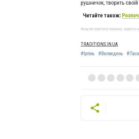
рушничок, творить своїй
Читайте також:
Розпоч
Якщо ви помітили помилку, виділіть нео
TRADITIONS.IN.UA
#Ірпінь
#Великдень
#Паск