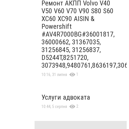
Ремонт АКПП Volvo V40
V50 V60 V70 V90 S80 S60
XC60 XC90 AISIN &
Powershift
#AV4R7000BG#36001817,
36000662, 31367035,
31256845, 31256837,
D5244T,8251720,
3073948,9480761,8636197,306
1
10:16, 31 липня
Услуги адвоката
2
10:44, 5 серпня