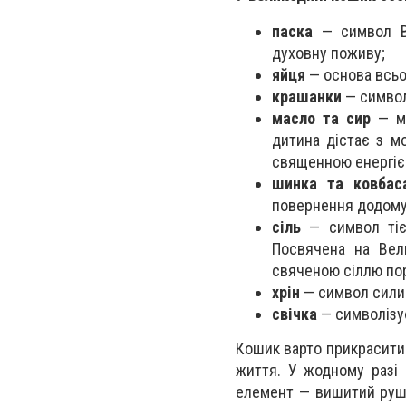
паска
— символ Во
духовну поживу;
яйця
— основа всьо
крашанки
— символ
масло та сир
— мо
дитина дістає з мо
священною енергіє
шинка та ковбас
повернення додому
сіль
— символ тієї
Посвячена на Вел
свяченою сіллю пор
хрін
— символ сили 
свічка
— символізує
Кошик варто прикрасити
життя. У жодному разі 
елемент — вишитий рушн