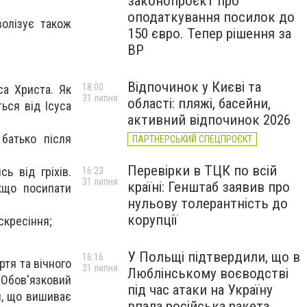
законопроєкт про
оподаткування посилок до
олізує також
150 євро. Тепер рішення за
ВР
Відпочинок у Києві та
18:00
са Христа. Як
31 липня
області: пляжі, басейни,
ься від Ісуса
активний відпочинок 2026
батько після
ПАРТНЕРСЬКИЙ СПЕЦПРОЄКТ
Перевірки в ТЦК по всій
ь від гріхів.
16:23
31 липня
країні: Генштаб заявив про
кщо посипати
нульову толерантність до
корупції
скресіння;
У Польщі підтвердили, що в
16:16
тя та вічного
31 липня
Люблінському воєводстві
 Обов'язковий
під час атаки на Україну
я, що вишиває
впала російська ракета