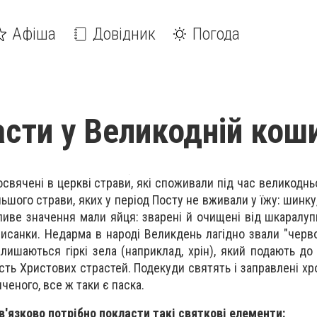
Афіша
Довідник
Погода
сти у Великодній кош
свячені в церкві страви, які споживали під час великоднь
ьшого страви, яких у період Посту не вживали у їжу: шинку,
иве значення мали яйця: зварені й очищені від шкаралупи
писанки. Недарма в народі Великдень лагідно звали "черв
лишаються гіркі зела (наприклад, хрін), який подають до
кість Христових страстей. Подекуди святять і заправлені х
ченого, все ж таки є паска.
в'язково потрібно покласти такі святкові елементи: