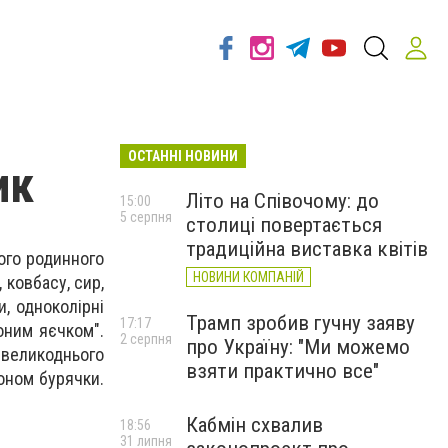
ОСТАННІ НОВИНИ
ик
Літо на Співочому: до
15:00
5 серпня
столиці повертається
традиційна виставка квітів
ого родинного
НОВИНИ КОМПАНІЙ
 ковбасу, сир,
, одноколірні
Трамп зробив гучну заяву
17:17
оним яєчком".
2 серпня
про Україну: "Ми можемо
 великоднього
взяти практично все"
роном бурячки.
Кабмін схвалив
18:56
31 липня