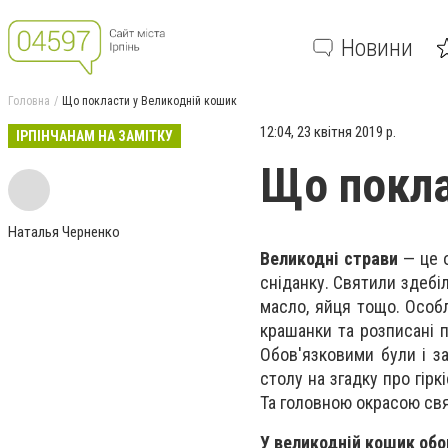
Новини
Головна
Що покласти у Великодній кошик
12:04, 23 квітня 2019 р.
ІРПІНЧАНАМ НА ЗАМІТКУ
Що покла
Наталья Черненко
Великодні страви
— це о
сніданку. Святили здебіл
масло, яйця тощо. Особл
крашанки та розписані 
Обов'язковими були і за
столу на згадку про гір
Та головною окрасою свя
У великодній кошик обо