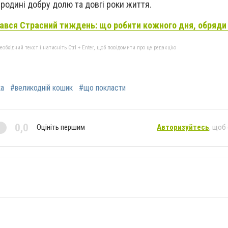
 родині добру долю та довгі роки життя.
ався Страсний тиждень: що робити кожного дня, обряди
бхідний текст і натисніть Ctrl + Enter, щоб повідомити про це редакцію
а
#великодній кошик
#що покласти
0,0
Оцініть першим
Авторизуйтесь
, щоб