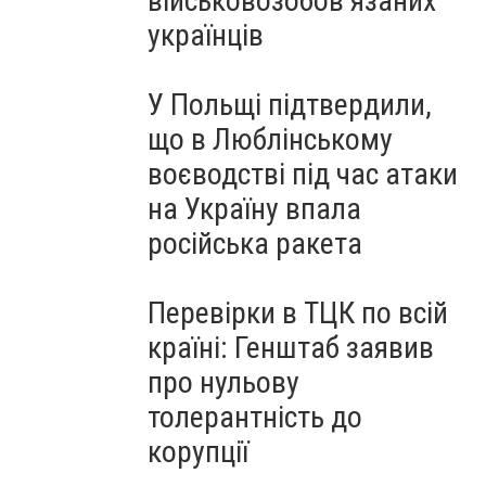
військовозобов’язаних
українців
У Польщі підтвердили,
що в Люблінському
воєводстві під час атаки
на Україну впала
російська ракета
Перевірки в ТЦК по всій
країні: Генштаб заявив
про нульову
толерантність до
корупції