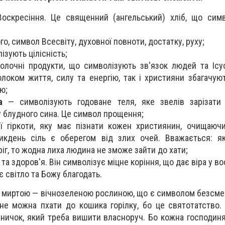
скресіння. Це священний (ангельський) хліб, що симв
го, символ Всесвіту, духовної повноти, достатку, руху;
ізують цілісність;
лочні продукти, що символізують зв'язок людей та Ісу
локом життя, силу та енергію, так і християни збагачуют
ю;
а
— символізують годоване теля, яке звелів зарізати 
 блудного сина. Це символ прощення;
 гіркоти, яку має пізнати кожен християнин, очищаючис
икдень сіль є оберегом від злих очей. Вважається: я
іг, то жодна лиха людина не зможе зайти до хати;
та здоров'я. Він символізує міцне коріння, що дає віра у во
 світло та Божу благодать.
 миртою — вічнозеленою рослиною, що є символом безсмер
не можна пхати до кошика горілку, бо це святотатство.
ичок, який треба вишити власноруч. Бо кожна господин