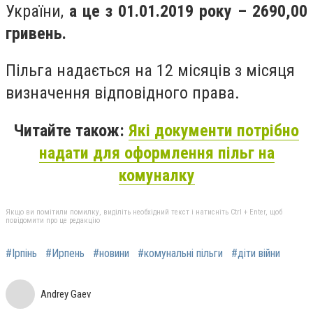
України,
а це з 01.01.201
9
року – 2
69
0,00
гривень.
Пільга надається на 12 місяців з місяця
визначення відповідного права.
Читайте також:
Які документи потрібно
надати для оформлення пільг на
комуналку
Якщо ви помітили помилку, виділіть необхідний текст і натисніть Ctrl + Enter, щоб
повідомити про це редакцію
#Ірпінь
#Ирпень
#новини
#комунальні пільги
#діти війни
Andrey Gaev